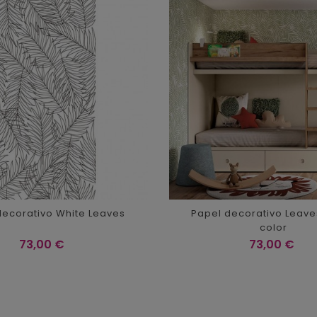
decorativo White Leaves
Papel decorativo Leave
color
Precio
Precio
73,00 €
73,00 €