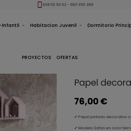
608 55 90 62
-
983 455 389
Infantil
Habitacion Juvenil
Dormitorio Princi
pel pintado Infantil
Papel decorativo Safari Tierra
PROYECTOS
OFERTAS
Papel decorat
76,00 €
✔ Papel pintado decorativo 
✔ Modelo Safari en color tierr