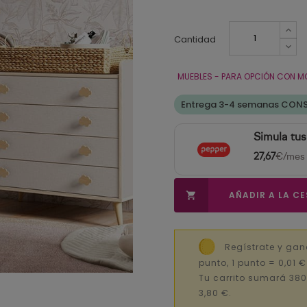
Cantidad
MUEBLES - PARA OPCIÓN CON M
Entrega 3-4 semanas CON
Simula tu
27,67
€/mes
AÑADIR A LA C

Regístrate y gan
punto, 1 punto = 0,01 
Tu carrito sumará 380
3,80 €.