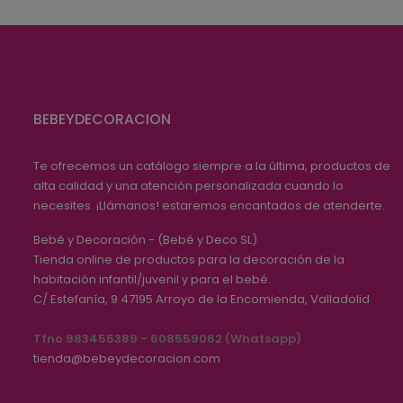
BEBEYDECORACION
Te ofrecemos un catálogo siempre a la última, productos de
alta calidad y una atención personalizada cuando lo
necesites. ¡Llámanos! estaremos encantados de atenderte.
Bebé y Decoración - (Bebé y Deco SL)
Tienda online de productos para la decoración de la
habitación infantil/juvenil y para el bebé.
C/ Estefanía, 9
47195
Arroyo de la Encomienda, Valladolid
Tfno 983455389 - 608559062 (Whatsapp)
tienda@bebeydecoracion.com