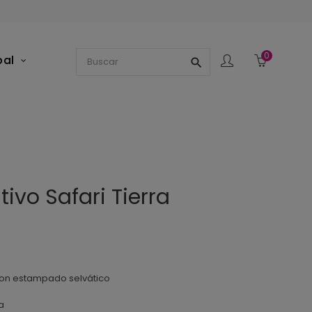
0
pal
search
ivo Safari Tierra
con estampado selvático
a