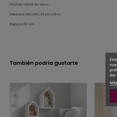
Fácil de retirar en seco..
Medidas del rollo: 61 cm x 10 m.
Rapport 61 cm
Este
También podría gustarte
nues
pref
dar 
Más