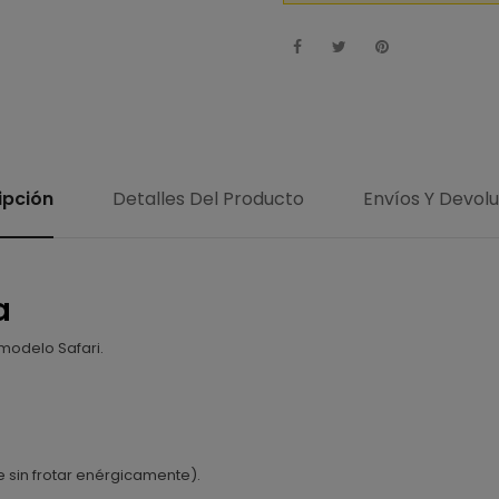
ipción
Detalles Del Producto
Envíos Y Devol
a
 modelo Safari.
e sin frotar enérgicamente).