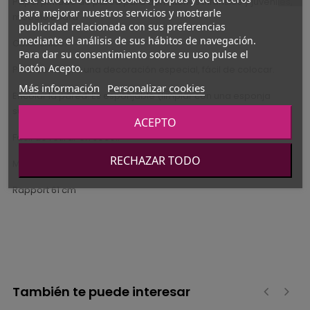
Papel pintado de pared para dormitorios infantiles y juveniles,
para mejorar nuestros servicios y mostrarle
modelo Board
publicidad relacionada con sus preferencias
mediante el análisis de sus hábitos de navegación.
Color único.
Para dar su consentimiento sobre su uso pulse el
botón Acepto.
Para conseguir una decoración especial, fácil de colocar.
Más información
Personalizar cookies
Encolar la pared. Es esponjable (limpiar con una esponja
suave sin frotar enérgicamente).
ACEPTO
Fácil de retirar en seco..
RECHAZAR TODO
Medidas del rollo: 61 cm x 10 m.
Rapport 61 cm
También te puede interesar