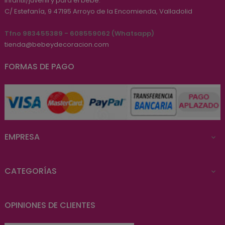
infantil/juvenil y para el bebé.
C/ Estefanía, 9
47195
Arroyo de la Encomienda, Valladolid
Tfno 983455389 - 608559062 (Whatsapp)
tienda@bebeydecoracion.com
FORMAS DE PAGO
EMPRESA

CATEGORÍAS

OPINIONES DE CLIENTES