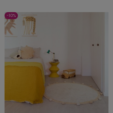
‹
›
-10%