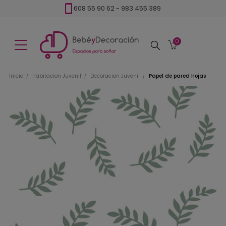
608 55 90 62
-
983 455 389
0
Buscar
Inicio
Habitacion Juvenil
Decoracion Juvenil
Papel de pared Hojas