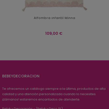
Alfombra infantil Minna
Precio
109,00 €
BEBEYDECORACION
Te ofrecemos un catálogo siempre a la última, productos de alta
calidad y una atención personalizada cuando lo necesites.
¡Llámanos! estaremos encantados de atenderte.
Bebé y Decoración - (Bebé y Deco SL)