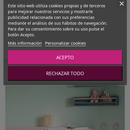
Fácil de retirar en seco..
Este sitio web utiliza cookies propias y de terceros
para mejorar nuestros servicios y mostrarle
Medidas del rollo: 61 cm x 10 m.
publicidad relacionada con sus preferencias
mediante el análisis de sus hábitos de navegación.
Rapport 61 cm
Para dar su consentimiento sobre su uso pulse el
botón Acepto.
Más información
Personalizar cookies
ACEPTO
También podría gustarte
‹
›
RECHAZAR TODO