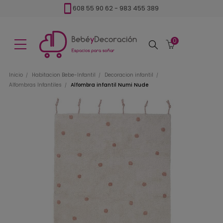
608 55 90 62
-
983 455 389
0
Buscar
Inicio
Habitacion Bebe-Infantil
Decoracion infantil
Alfombras Infantiles
Alfombra infantil Numi Nude