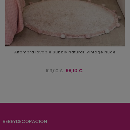
Alfombra lavable Bubbly Natural-Vintage Nude
Precio
Precio
98,10 €
109,00 €
regular
BEBEYDECORACION