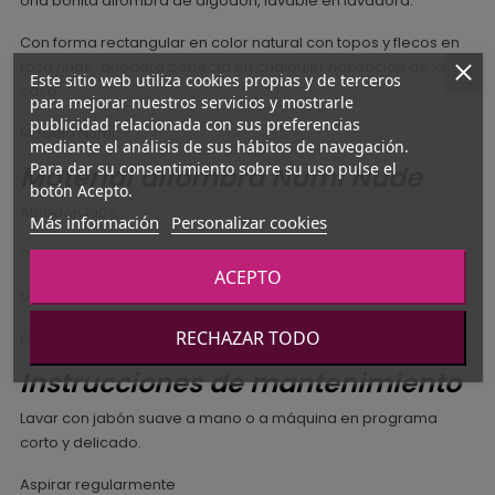
Una bonita alfombra de algodón, lavable en lavadora.
Con forma rectangular en color natural con topos y flecos en
rosa nude, quedará perfecta en cualquier habitación de la
Este sitio web utiliza cookies propias y de terceros
casa.
para mejorar nuestros servicios y mostrarle
publicidad relacionada con sus preferencias
Modelo Numi.
mediante el análisis de sus hábitos de navegación.
Para dar su consentimiento sobre su uso pulse el
Material alfombra Numi Nude
botón Acepto.
Algodón 100%
Más información
Personalizar cookies
Color natural topos nude
ACEPTO
Medidas 100x150 cm. (con flecos 170 cm.)
RECHAZAR TODO
Marca Nattiot
Instrucciones de mantenimiento
Lavar con jabón suave a mano o a máquina en programa
corto y delicado.
Aspirar regularmente