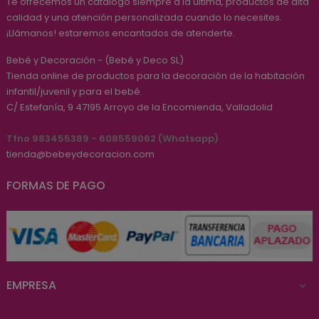
Te ofrecemos un catálogo siempre a la última, productos de alta
calidad y una atención personalizada cuando lo necesites.
¡Llámanos! estaremos encantados de atenderte.
Bebé y Decoración - (Bebé y Deco SL)
Tienda online de productos para la decoración de la habitación
infantil/juvenil y para el bebé.
C/ Estefanía, 9
47195
Arroyo de la Encomienda, Valladolid
Tfno 983455389 - 608559062 (Whatsapp)
tienda@bebeydecoracion.com
FORMAS DE PAGO
EMPRESA
