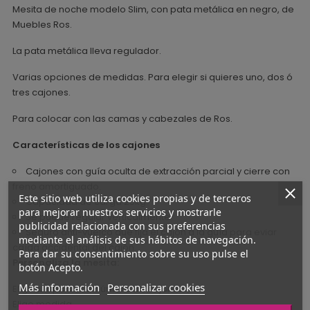
Mesita de noche modelo Slim, con pata metálica en negro, de
Muebles Ros.
La pata metálica lleva regulador.
Varias opciones de medidas. Para elegir si quieres uno, dos ó
tres cajones.
Para colocar con las camas y cabezales de Ros.
Características de los cajones
Cajones con guía oculta de extracción parcial y cierre con
freno amortiguado.
Este sitio web utiliza cookies propias y de terceros
Capacidad de carga 25kg.
para mejorar nuestros servicios y mostrarle
Se puede regular verticalmente
publicidad relacionada con sus preferencias
Seguro anti-vuelco que fija el cajón a la guía para eviar
mediante el análisis de sus hábitos de navegación.
caída accidental del cajón
Para dar su consentimiento sobre su uso pulse el
Personaliza la mesita:
botón Acepto.
Más información
Personalizar cookies
Elige tu opción de número de cajones
Elige medida