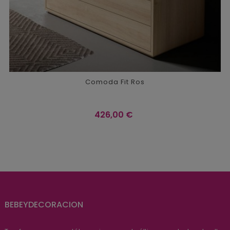
Comoda Fit Ros
Precio
426,00 €
BEBEYDECORACION