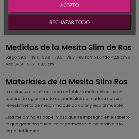
Indica color y tirador elegido (los tiradores con cargo
ACEPTO
consultar. No es válido con tiradores BLUES Y HOP.)
RECHAZAR TODO
NO INCLUYE CABEZALES NI CAMAS NI ELEMENTOS DECORATIVOS.
NO INCLUYE MONTAJE
Medidas de la Mesita Slim de Ros
Largo 39,3 - 49,1 - 58,9 - 78,5 - 88,3 - 98,1 cm x Fondo 42,9 cm x
Alto 34,9 - 51,6 - 68,3 cm
Materiales de la Mesita Slim Ros
La estructura está realizada en tablero melamínico: es un
tablero de aglomerado de partículas de madera con un
revestimiento de melamina que da color y vida al mueble.
Esta melamina es papel masa que se impregna en el tablero
lo que garantiza que el color permanezca inalterable a lo
largo del tiempo.