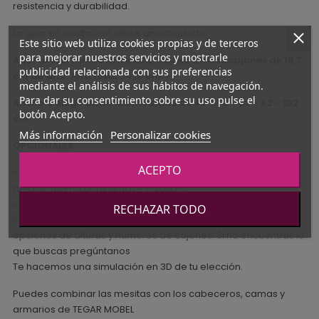
resistencia y durabilidad.
La guía es oculta con cierre amortiguado.
Este sitio web utiliza cookies propias y de terceros
para mejorar nuestros servicios y mostrarle
Aquí te ofertamos la mesita a suelo de dos cajones de 15,7
publicidad relacionada con sus preferencias
cm de alto. Alto total 34,,8 cm.
mediante el análisis de sus hábitos de navegación.
Para dar su consentimiento sobre su uso pulse el
Ancho a elegir entre las medidas de 42 - 52 - 62 - 82 - 102
botón Acepto.
cm.
Más información
Personalizar cookies
OPCIONALES
ACEPTO
Puedes consultarnos si quieres añadir patas metálicas,
ruedas, tarima para la base o zócalo.
Existe la opción de colgar la mesita.
RECHAZAR TODO
Tienes una imagen en la que se indican las diferentes
opciones de alturas y números de cajones. Si no encuentras lo
que buscas pregúntanos
Te hacemos una simulación en 3D de tu elección.
Puedes combinar las mesitas con los cabeceros, camas y
armarios de TEGAR MOBEL