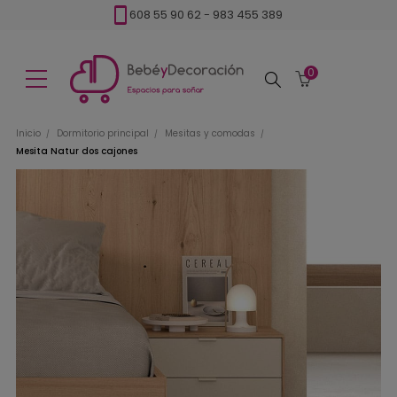
608 55 90 62
-
983 455 389
0
Buscar
Inicio
Dormitorio principal
Mesitas y comodas
Mesita Natur dos cajones