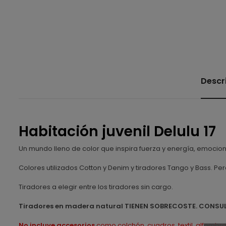
Descr
Habitación juvenil Delulu 17
Un mundo lleno de color que inspira fuerza y energía, emociona
Colores utilizados Cotton y Denim y tiradores Tango y Bass. Pe
Tiradores a elegir entre los tiradores sin cargo.
Tiradores en madera natural TIENEN SOBRECOSTE. CONSU
No incluye accesorios
como colchón, cuadros, textil, alfombras