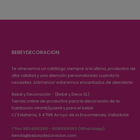
BEBEYDECORACION
Te ofrecemos un catálogo siempre a la última, productos de
alta calidad y una atención personalizada cuando lo
necesites. ¡Llámanos! estaremos encantados de atenderte.
Bebé y Decoración - (Bebé y Deco SL)
Tienda online de productos para la decoración de la
habitación infantil/juvenil y para el bebé.
C/ Estefanía, 9
47195
Arroyo de la Encomienda, Valladolid
Tfno 983455389 - 608559062 (Whatsapp)
tienda@bebeydecoracion.com