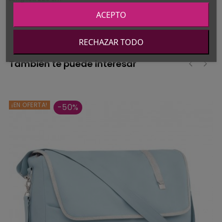
ACEPTO
RECHAZAR TODO
También te puede interesar
‹
›
¡EN OFERTA!
-50%