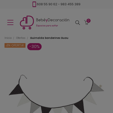
608 55 90 62
-
983 455 389
0
Buscar
Inicio
Ofertas
Guirnalda banderines Guau
¡EN OFERTA!
-30%