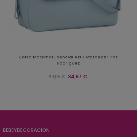
Bolso Maternal Esencial Azul Atardecer Paz
Rodriguez
Precio
Precio
34,97 €
69,95 €
regular
BEBEYDECORACION