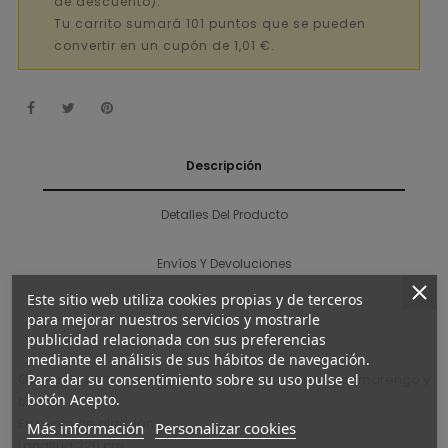
de descuento).
Tu carrito sumará 101 puntos que se pueden
convertir en un cupón de 1,01 €.
Descripción
Detalles Del Producto
Envíos Y Devoluciones
Este sitio web utiliza cookies propias y de terceros
para mejorar nuestros servicios y mostrarle
publicidad relacionada con sus preferencias
mediante el análisis de sus hábitos de navegación.
Guirnalda de banderines Guau en estampados gris marengo y
Para dar su consentimiento sobre su uso pulse el
botón Acepto.
blanco
En punto de algodón.
Más información
Personalizar cookies
Longitud 220 cm.