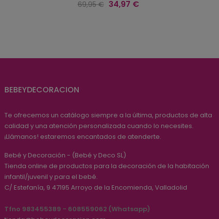
Precio
Precio
34,97 €
69,95 €
regular
BEBEYDECORACION
Te ofrecemos un catálogo siempre a la última, productos de alta
calidad y una atención personalizada cuando lo necesites.
¡Llámanos! estaremos encantados de atenderte.
Bebé y Decoración - (Bebé y Deco SL)
Tienda online de productos para la decoración de la habitación
infantil/juvenil y para el bebé.
C/ Estefanía, 9
47195
Arroyo de la Encomienda, Valladolid
Tfno 983455389 - 608559062 (Whatsapp)