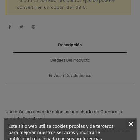
Tu carrito sumará 168 puntos que se pueden
convertir en un cupón de 1,68 €.
Descripción
Detalles Del Producto
Envíos Y Devoluciones
Una práctica cesta de colonias acolchada de Cambrass,
modelo Forest azul.
Este sitio web utiliza cookies propias y de terceros
Sirve para guardar los artículos de higiene del bebé (colonia,
para mejorar nuestros servicios y mostrarle
peine, jabón…).
publicidad relacionada con sus preferencias