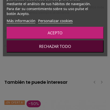
mediante el análisis de sus hábitos de navegación.
Interior con 4 prácticos bolsillos para guardar los objetos más
Para dar su consentimiento sobre su uso pulse el
pequeños y tenerlos siempre al alcance.
botón Acepto.
Más información
Personalizar cookies
Medidas 29x22,5x29 cm. .
Presentación en papel celofán transparente hace que esta
ACEPTO
canastilla sea un regalo ideal para el bebé recién nacido.
RECHAZAR TODO
Fabricado en España por Cambrass.
También te puede interesar
‹
›
¡EN OFERTA!
-50%