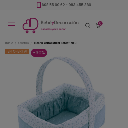
608 55 90 62
-
983 455 389
0
Buscar
Inicio
Ofertas
Cesta canastilla Forest azul
¡EN OFERTA!
-30%