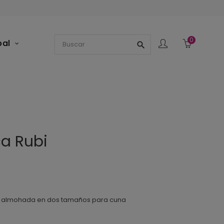
0
pal
search
a Rubi
de almohada en dos tamaños para cuna