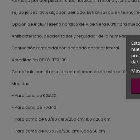
Formado por dos piezas: funda nórdica sin relleno y funda de
Tejido jersey 100% algodón peinado. Es transpirable y termorreg
Opción de incluir relleno nórdico de Aloe Vera 100% fibra hue
Antibacteriano, deodorizador y regulador de la humedad.
Este
Confección romboidal con acabado bastidor lateral.
nues
pref
Acreditación OEKO-TEX 100.
dar 
Más
Combínalo con el resto de complementos de este catálogo en e
Medidas:
- Para cuna de 60x120
- Para cuna de 70x140
- Para cama de 80/90 x 190/200 cm: 160 x 260 cm
- Para cama de 105 x 190/200 cm: 180 x 260 cm