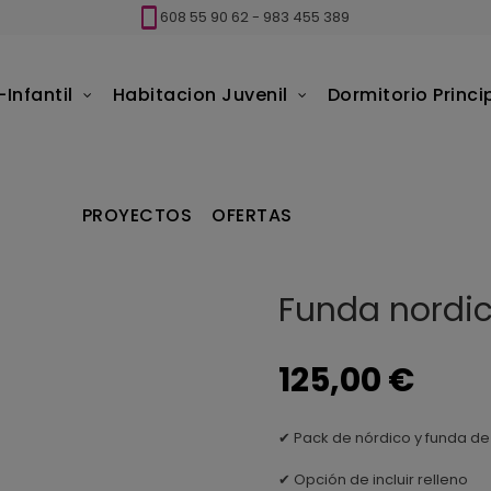
608 55 90 62
-
983 455 389
Infantil
Habitacion Juvenil
Dormitorio Princi
a nordica Rubi
PROYECTOS
OFERTAS
Funda nordic
125,00 €
✔ Pack de nórdico y funda 
✔ Opción de incluir relleno