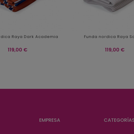
rdica Raya Dark Academia
Funda nordica Raya S
Precio
Precio
119,00 €
119,00 €
EMPRESA
CATEGORÍA