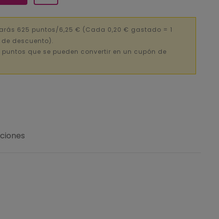
arás 625 puntos/6,25 €
(Cada 0,20 € gastado = 1
€ de descuento).
 puntos que se pueden convertir en un cupón de
uciones