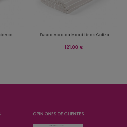
cience
Funda nordica Mood Lines Caliza
Precio
121,00 €
S
OPINIONES DE CLIENTES