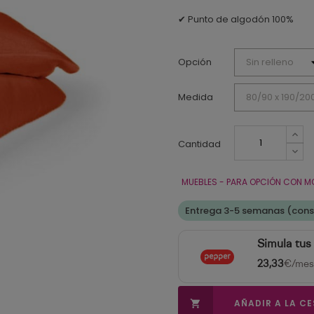
✔ Punto de algodón 100%
Opción
Medida
Cantidad
MUEBLES - PARA OPCIÓN CON M
Entrega 3-5 semanas (cons
Simula tus
23,33
€/mes
AÑADIR A LA C
