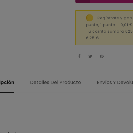
Regístrate y gan
punto, 1 punto = 0,01 
Tu carrito sumará 625
6,25 €.
ipción
Detalles Del Producto
Envíos Y Devol