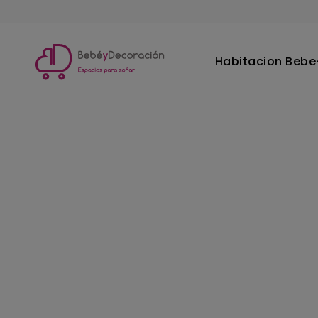
Habitacion Bebe-
Inicio
Habitacion Juvenil
Funda nordica cama
Fund