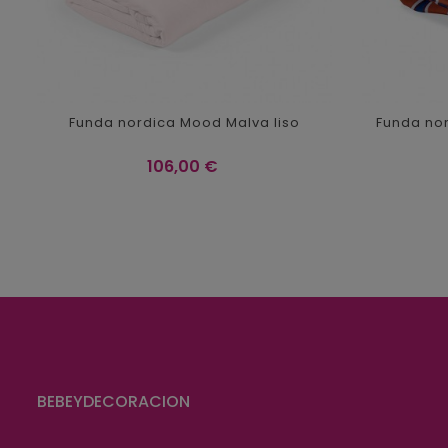
Funda nordica Mood Malva liso
Funda no
Precio
106,00 €
BEBEYDECORACION