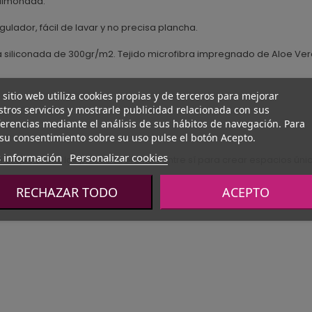
 almohada.
ulador, fácil de lavar y no precisa plancha.
ca siliconada de 300gr/m2. Tejido microfibra impregnado de Aloe Ver
 sitio web utiliza cookies propias y de terceros para mejorar
tros servicios y mostrarle publicidad relacionada con sus
erencias mediante el análisis de sus hábitos de navegación. Para
su consentimiento sobre su uso pulse el botón Acepto.
 información
Personalizar cookies
l que todas las piezas coordinan entre sí para crear espacios úni
RECHAZAR TODO
ACEPTO