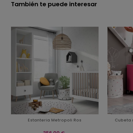
También te puede interesar
Estanteria Metropoli Ros
Cubeta m
Precio