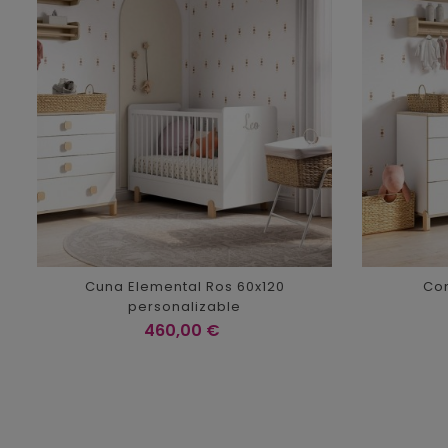
Cuna Elemental Ros 60x120
Co
personalizable
Precio
460,00 €