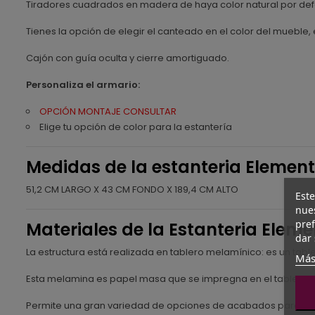
Tiradores cuadrados en madera de haya color natural por defec
Tienes la opción de elegir el canteado en el color del mueble, e
Cajón con guía oculta y cierre amortiguado.
Personaliza el armario:
OPCIÓN MONTAJE CONSULTAR
Elige tu opción de color para la estantería
Medidas de la estanteria Element
51,2 CM LARGO X 43 CM FONDO X 189,4 CM ALTO
Este
nues
pref
Materiales de la Estanteria Eleme
dar 
La estructura está realizada en tablero melamínico: es un ta
Más
Esta melamina es papel masa que se impregna en el tablero lo
Permite una gran variedad de opciones de acabados para ada