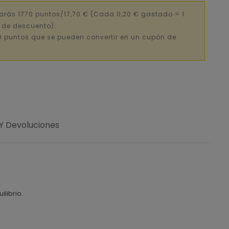
arás 1770 puntos/17,70 €
(Cada 0,20 € gastado = 1
€ de descuento).
0 puntos que se pueden convertir en un cupón de
 Y Devoluciones
librio.