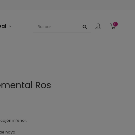
0
pal
search
lemental Ros
cajón inferior.
de haya.