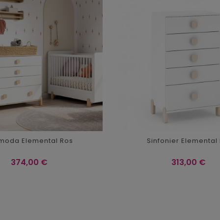
moda Elemental Ros
Sinfonier Elemental
Precio
Precio
374,00 €
313,00 €