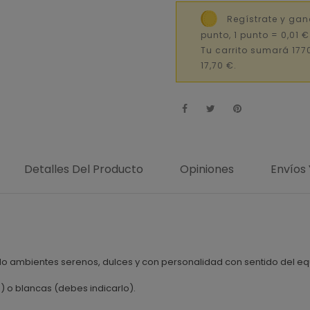
Regístrate y gan
punto, 1 punto = 0,01 
Tu carrito sumará 177
17,70 €.
Detalles Del Producto
Opiniones
Envíos
do ambientes serenos, dulces y con personalidad con sentido del equi
) o blancas (debes indicarlo).