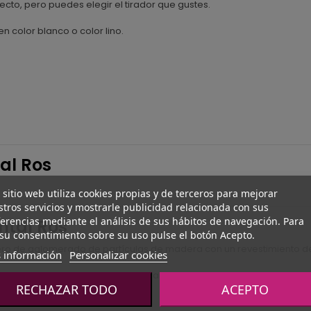
to, pero puedes elegir el tirador que gustes.
n color blanco o color lino.
al Ros
 sitio web utiliza cookies propias y de terceros para mejorar
tros servicios y mostrarle publicidad relacionada con sus
erencias mediante el análisis de sus hábitos de navegación. Para
ntal Ros
su consentimiento sobre su uso pulse el botón Acepto.
blero de aglomerado de partículas de madera con un revestimiento d
 información
Personalizar cookies
 que garantiza que el color permanezca inalterable a lo largo del t
RECHAZAR TODO
ACEPTO
ptarse a vuestros gustos.