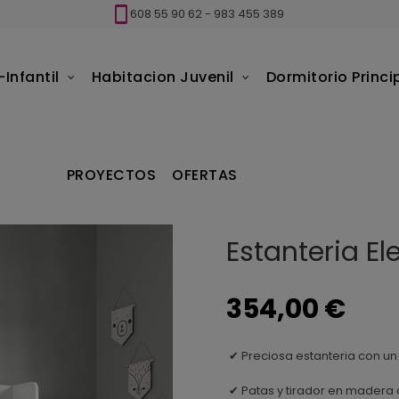
608 55 90 62
-
983 455 389
Infantil
Habitacion Juvenil
Dormitorio Princi
Estanteria Elemental Ros
PROYECTOS
OFERTAS
Estanteria E
354,00 €
Preciosa estanteria con un 
✔
Patas y tirador en madera 
✔