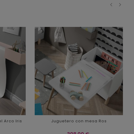
‹
›
l Arco Iris
Juguetero con mesa Ros
Precio