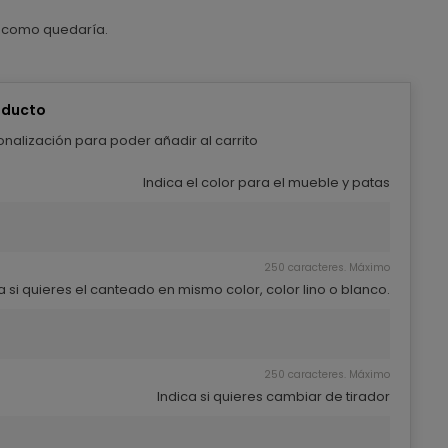
 como quedaría.
oducto
nalización para poder añadir al carrito
Indica el color para el mueble y patas
250 caracteres. Máximo
a si quieres el canteado en mismo color, color lino o blanco.
250 caracteres. Máximo
Indica si quieres cambiar de tirador