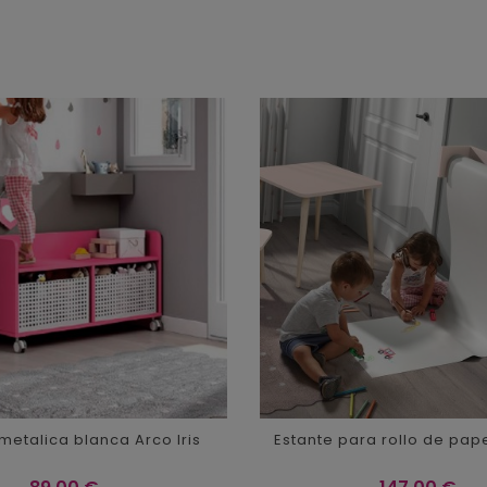
etalica blanca Arco Iris
Estante para rollo de pape
Precio
Precio