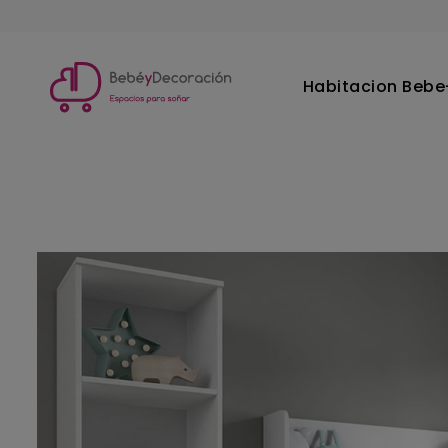
Habitacion Bebe-
Inicio
Habitacion Bebe-Infantil
Estanterias y jugueteros