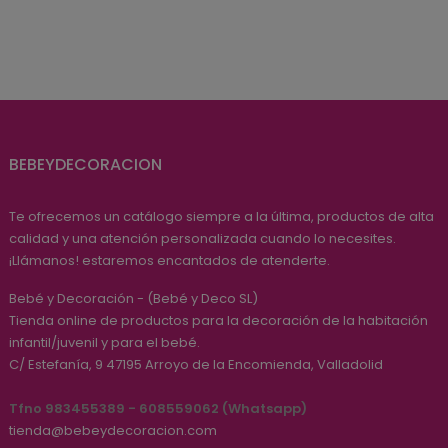
regular
BEBEYDECORACION
Te ofrecemos un catálogo siempre a la última, productos de alta
calidad y una atención personalizada cuando lo necesites.
¡Llámanos! estaremos encantados de atenderte.
Bebé y Decoración - (Bebé y Deco SL)
Tienda online de productos para la decoración de la habitación
infantil/juvenil y para el bebé.
C/ Estefanía, 9
47195
Arroyo de la Encomienda, Valladolid
Tfno 983455389 - 608559062 (Whatsapp)
tienda@bebeydecoracion.com