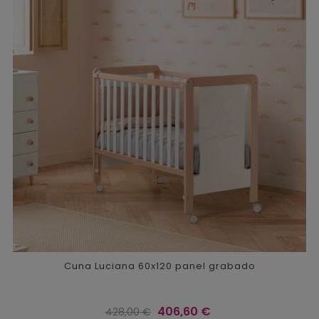
Cuna Luciana 60x120 panel grabado
Precio
Precio
406,60 €
428,00 €