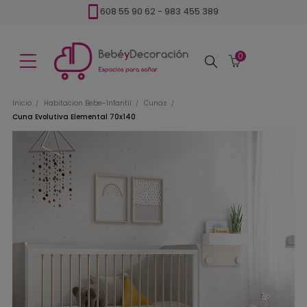
608 55 90 62
-
983 455 389
0
Buscar
Inicio
Habitacion Bebe-Infantil
Cunas
Cuna Evolutiva Elemental 70x140