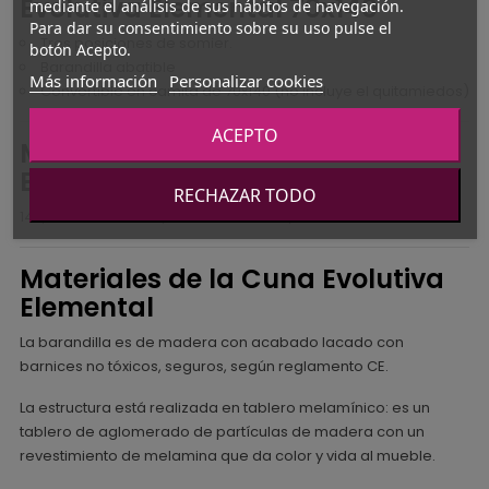
Evolutiva Elemental 70x140
mediante el análisis de sus hábitos de navegación.
Para dar su consentimiento sobre su uso pulse el
Tres posiciones de somier.
botón Acepto.
Barandilla abatible
Más información
Personalizar cookies
Convertible en camita de 70x140 (no incluye el quitamiedos)
ACEPTO
Medidas de la Cuna Evolutiva
Elemental
RECHAZAR TODO
145,8 CM LARGO X 78,2 CM ANCHO X 93,5 CM ALTO
Materiales de la Cuna Evolutiva
Elemental
La barandilla es de madera con acabado lacado con
barnices no tóxicos, seguros, según reglamento CE.
La estructura está realizada en tablero melamínico: es un
tablero de aglomerado de partículas de madera con un
revestimiento de melamina que da color y vida al mueble.