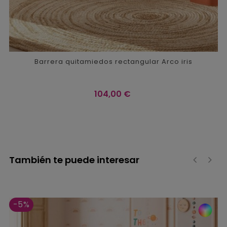
Barrera quitamiedos rectangular Arco iris
Precio
104,00 €
También te puede interesar
‹
›
-5%