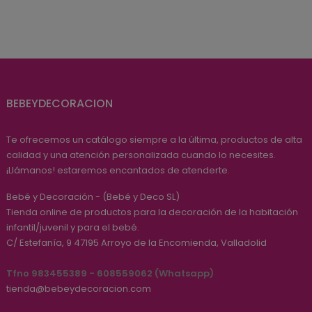
BEBEYDECORACION
Te ofrecemos un catálogo siempre a la última, productos de alta
calidad y una atención personalizada cuando lo necesites.
¡Llámanos! estaremos encantados de atenderte.
Bebé y Decoración - (Bebé y Deco SL)
Tienda online de productos para la decoración de la habitación
infantil/juvenil y para el bebé.
C/ Estefanía, 9
47195
Arroyo de la Encomienda, Valladolid
Tfno 983455389 - 608559062 (Whatsapp)
tienda@bebeydecoracion.com