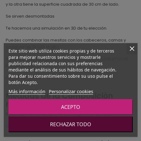
y la otra tiene la superficie cuadrada de 30 cm de lado.
Se sirven desmontadas
Te hacemos una simulación en 3D de tu elección.
Puedes combinar las mesitas con los cabeceros, camas y
armarios de TEGAR MOBEL
Este sitio web utiliza cookies propias y de terceros
para mejorar nuestros servicios y mostrarle
SOLO INCLUYE LAS MESITAS, NO INCLUYE OTROS ELEMENTOS DE
publicidad relacionada con sus preferencias
LAS IMÁGENES.
mediante el análisis de sus hábitos de navegación.
Para dar su consentimiento sobre su uso pulse el
OPCIÓN MONTAJE CONSULTAR
botón Acepto.
Más información
Personalizar cookies
Medidas de la Composición
mesitas auxiliares
ACEPTO
Redonda : 45 cm fondo x 45 cm largo x 47,4 cm alto
RECHAZAR TODO
Cuadrada: 30 cm fondo x 30 cm largo x 44,3 cm alto