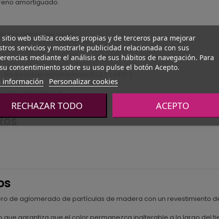
 freno amortiguado.
ída accidental del cajón
 sitio web utiliza cookies propias y de terceros para mejorar
tros servicios y mostrarle publicidad relacionada con sus
erencias mediante el análisis de sus hábitos de navegación. Para
su consentimiento sobre su uso pulse el botón Acepto.
r. No es válido con tiradores BLUES Y HOP.)
 información
Personalizar cookies
NO INCLUYE MONTAJE
RECHAZAR TODO
ACEPTO
Ros
os
blero de aglomerado de partículas de madera con un revestimiento d
 que garantiza que el color permanezca inalterable a lo largo del t