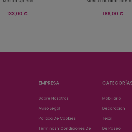
Mesita Up Ros
Mesita auxiliar con 
Precio
Precio
133,00 €
186,00 €
EMPRESA
CATEGORÍA
Sobre Nosotros
Mobiliario
Aviso Legal
Decoracion
Política De Cookies
Textil
Términos Y Condiciones De
De Paseo