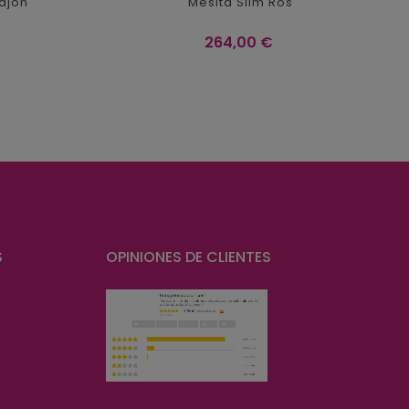
cajon
Mesita Slim Ros
Precio
264,00 €
S
OPINIONES DE CLIENTES