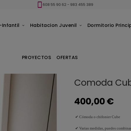
608 55 90 62
-
983 455 389
Infantil
Habitacion Juvenil
Dormitorio Princi
da Cube Ros
PROYECTOS
OFERTAS
Comoda Cub
400,00 €
✔ Cómoda o chifonier Cube
✔ Varias medidas, puedes combinar