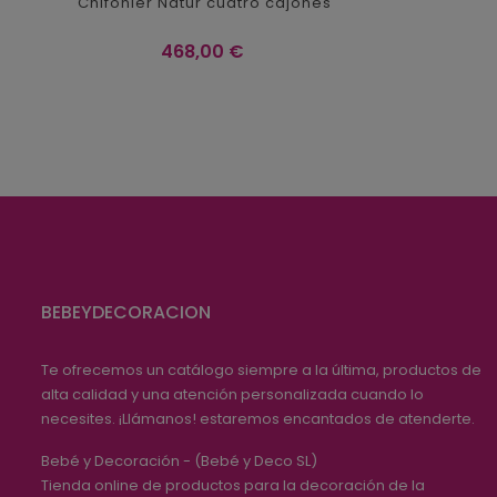
Chifonier Natur cuatro cajones
Precio
468,00 €
BEBEYDECORACION
Te ofrecemos un catálogo siempre a la última, productos de
alta calidad y una atención personalizada cuando lo
necesites. ¡Llámanos! estaremos encantados de atenderte.
Bebé y Decoración - (Bebé y Deco SL)
Tienda online de productos para la decoración de la