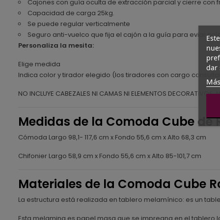
Cajones con guía oculta de extracción parcial y cierre con
Capacidad de carga 25kg.
Se puede regular verticalmente
Seguro anti-vuelco que fija el cajón a la guía para eviar ca
Este
Personaliza la mesita:
nues
pref
Elige medida
dar 
Indica color y tirador elegido (los tiradores con cargo consulta
Más
NO INCLUYE CABEZALES NI CAMAS NI ELEMENTOS DECORATIVOS. 
Medidas de la Comoda Cube de 
Cómoda Largo 98,1- 117,6 cm x Fondo 55,6 cm x Alto 68,3 cm
Chifonier Largo 58,9 cm x Fondo 55,6 cm x Alto 85-101,7 cm
Materiales de la Comoda Cube R
La estructura está realizada en tablero melamínico: es un ta
Esta melamina es papel masa que se impregna en el tablero lo