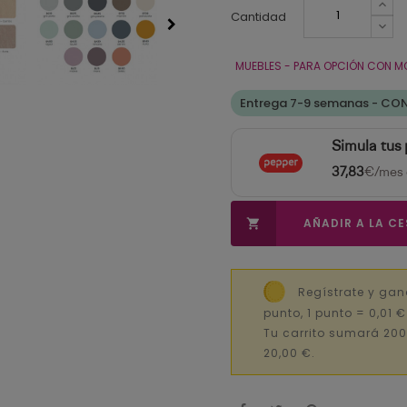
Cantidad
MUEBLES - PARA OPCIÓN CON M
Entrega 7-9 semanas - CO
Simula tus
37,83
€/mes 
AÑADIR A LA C

Regístrate y ga
punto, 1 punto = 0,01 
Tu carrito sumará 200
20,00 €.