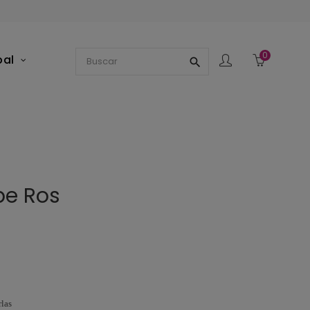
0
pal
search
e Ros
las