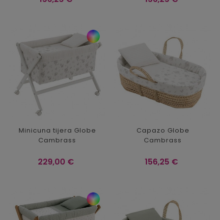
Minicuna tijera Globe
Capazo Globe
Cambrass
Cambrass
Precio
Precio
229,00 €
156,25 €