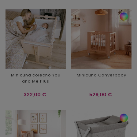
Minicuna colecho You
Minicuna Converbaby
and Me Plus
Precio
Precio
322,00 €
529,00 €