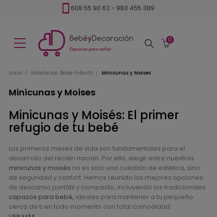
608 55 90 62
-
983 455 389
0
Buscar
Inicio
Habitacion Bebe-Infantil
Minicunas y Moises
Minicunas y Moises
Minicunas y Moisés: El primer
refugio de tu bebé
Los primeros meses de vida son fundamentales para el
desarrollo del recién nacido. Por ello, elegir entre nuestras
minicunas y moisés
no es solo una cuestión de estética, sino
de seguridad y confort. Hemos reunido las mejores opciones
de descanso portátil y compacto, incluyendo los tradicionales
capazos para bebé,
ideales para mantener a tu pequeño
cerca de ti en todo momento con total comodidad.
VER MÁS