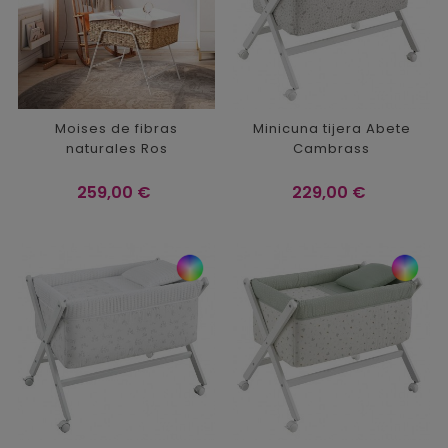
Moises de fibras
Minicuna tijera Abete
naturales Ros
Cambrass
Precio
Precio
259,00 €
229,00 €