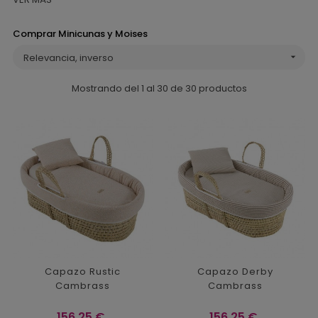
Comprar Minicunas y Moises
Relevancia, inverso

Mostrando del 1 al 30 de 30 productos
Capazo Rustic
Capazo Derby
Cambrass
Cambrass
Precio
Precio
156,25 €
156,25 €