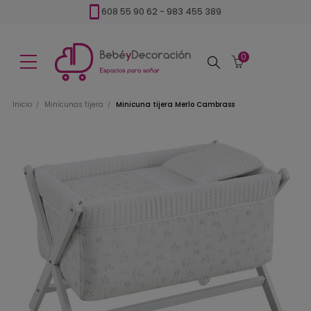
608 55 90 62
-
983 455 389
0
Buscar
Inicio
Minicunas tijera
Minicuna tijera Merlo Cambrass