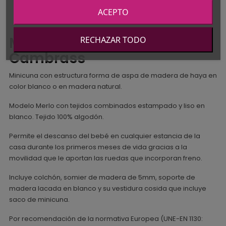
ACEPTO
Minicuna tijera Merlo de
RECHAZAR TODO
Cambrass
Minicuna con estructura forma de aspa de madera de haya en
color blanco o en madera natural.
Modelo Merlo con tejidos combinados estampado y liso en
blanco. Tejido 100% algodón.
Permite el descanso del bebé en cualquier estancia de la
casa durante los primeros meses de vida gracias a la
movilidad que le aportan las ruedas que incorporan freno.
Incluye colchón, somier de madera de 5mm, soporte de
madera lacada en blanco y su vestidura cosida que incluye
saco de minicuna.
Por recomendación de la normativa Europea (UNE-EN 1130: