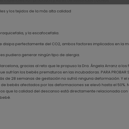
los materiales son probados y libres de sustancias nocivas
s y los tejidos de la más alta calidad
raquicefalia, y la escafocefalia.
 que disipa perfectamente del CO2, ambos factores implicados en la m
o les pudiera generar ningún tipo de alergia.
rcelona, gracias al reto que le propuso la Dra. Ángela Arranz a los
 sufrían los bebés prematuros en las incubadoras. PARA PROBAR SU EF
s de 28 semanas de gestación no sufrió ninguna deformación. Y el re
je de bebés afectados por las deformaciones se elevó hasta el 50%
emos que la calidad del descanso está directamente relacionada con 
 bebé.