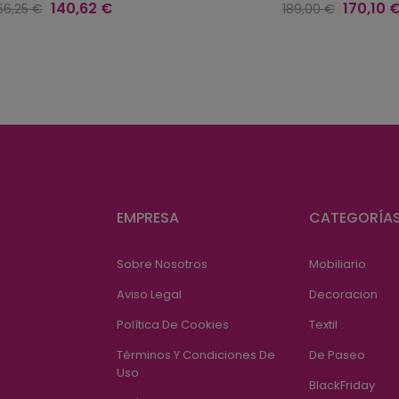
recio
Precio
Precio
Precio
140,62 €
170,10 
56,25 €
189,00 €
egular
regular
EMPRESA
CATEGORÍA
Sobre Nosotros
Mobiliario
Aviso Legal
Decoracion
Política De Cookies
Textil
Términos Y Condiciones De
De Paseo
Uso
BlackFriday