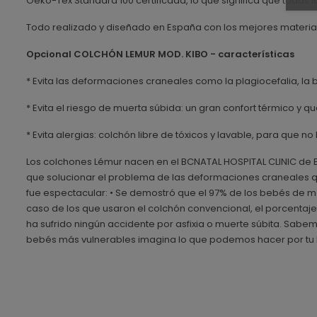
Oeko-Tex Standard 100 certificada, lo que significa que todos 
Todo realizado y diseñado en España con los mejores materiale
Opcional COLCHÓN LEMUR MOD. KIBO - características
* Evita las deformaciones craneales como la plagiocefalia, la b
* Evita el riesgo de muerta súbida: un gran confort térmico y
* Evita alergias: colchón libre de tóxicos y lavable, para que n
Los colchones Lémur nacen en el BCNATAL HOSPITAL CLINIC de Ba
que solucionar el problema de las deformaciones craneales que
fue espectacular: • Se demostró que el 97% de los bebés de má
caso de los que usaron el colchón convencional, el porcenta
ha sufrido ningún accidente por asfixia o muerte súbita. Sab
bebés más vulnerables imagina lo que podemos hacer por tu