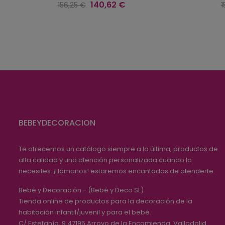
Precio
Precio
P
140,62 €
156,25 €
1
regular
r
BEBEYDECORACION
Te ofrecemos un catálogo siempre a la última, productos de
alta calidad y una atención personalizada cuando lo
necesites. ¡Llámanos! estaremos encantados de atenderte.
Bebé y Decoración - (Bebé y Deco SL)
Tienda online de productos para la decoración de la
habitación infantil/juvenil y para el bebé.
C/ Estefanía, 9
47195
Arroyo de la Encomienda, Valladolid