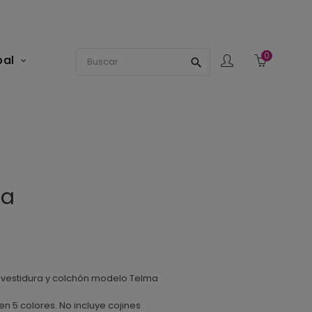
0
pal
search
ma
vestidura y colchón modelo Telma
en 5 colores. No incluye cojines