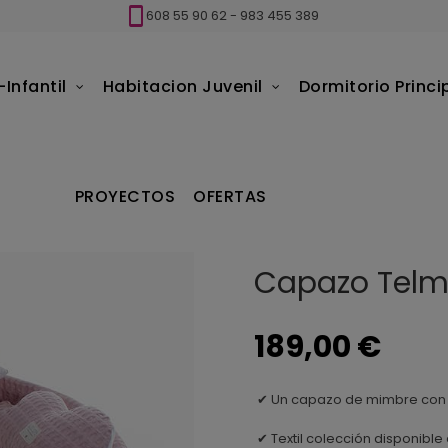
608 55 90 62
-
983 455 389
Infantil
Habitacion Juvenil
Dormitorio Princi
apazo Telma
PROYECTOS
OFERTAS
Capazo Tel
189,00 €
Un capazo de mimbre con 
✔
Textil colección disponible 
✔