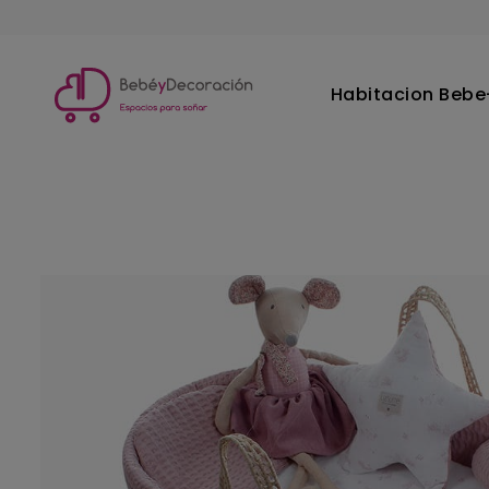
Habitacion Bebe-
Inicio
Habitacion Bebe-Infantil
Minicunas y Moises
C