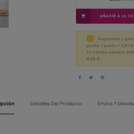
AÑADIR A LA C

Regístrate y ga
punto, 1 punto = 0,01 
Tu carrito sumará 945
9,45 €.
ipción
Detalles Del Producto
Envíos Y Devol