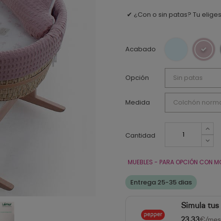
¿Con o sin patas? Tu elige
✔
Acabado
Opción
Medida
Cantidad
MUEBLES - PARA OPCIÓN CON M
Entrega 25-35 dias
Simula tus
23,33
€/mes