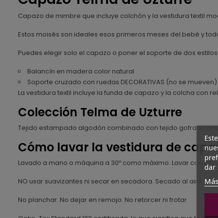
Capazo de mimbre que incluye colchón y la vestidura textil mo
Estos moisés son ideales esos primeros meses del bebé y todo
Puedes elegir solo el capazo o poner el soporte de dos estilos
Balancín en madera color natural
Soporte cruzado con ruedas DECORATIVAS (no se mueven) 
La vestidura textil incluye la funda de capazo y la colcha con re
Colección Telma de Uzturre
Tejido estampado algodón combinado con tejido gofrado disp
Este
Cómo lavar la vestidura de capa
nues
pref
Lavado a mano o máquina a 30º como máximo. Lavar con jabón 
dar 
Más
NO usar suavizantes ni secar en secadora. Secado al aire sin so
No planchar. No dejar en remojo. No retorcer ni frotar