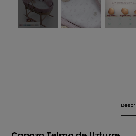
Descr
Capazo Telma de Uzturre