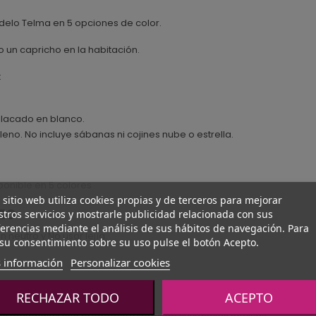
delo Telma en 5 opciones de color.
 un capricho en la habitación.
:
lacado en blanco.
lleno. No incluye sábanas ni cojines nube o estrella.
onible en 5 colores
 sitio web utiliza cookies propias y de terceros para mejorar
zo
tros servicios y mostrarle publicidad relacionada con sus
erencias mediante el análisis de sus hábitos de navegación. Para
neutro y No usar lejía.
su consentimiento sobre su uso pulse el botón Acepto.
 información
Personalizar cookies
l directo.
RECHAZAR TODO
ACEPTO