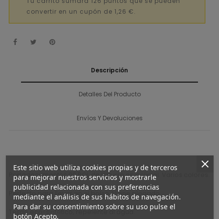
Tu carrito sumará 126 puntos que se pueden
convertir en un cupón de 1,26 €.
Descripción
Detalles Del Producto
Envíos Y Devoluciones
Este sitio web utiliza cookies propias y de terceros
Portadocumentos 00 POL de Uzturre en polipiel. Varios colores.
para mejorar nuestros servicios y mostrarle
publicidad relacionada con sus preferencias
Perfecto para llevar en el bolso. Viene plegado.
mediante el análisis de sus hábitos de navegación.
Para dar su consentimiento sobre su uso pulse el
Tejido eco-sintético, repelente al agua.
botón Acepto.