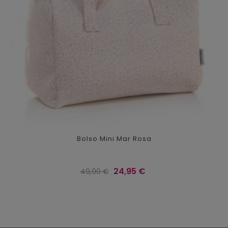
Bolso Mini Mar Rosa
Precio
Precio
24,95 €
49,90 €
regular