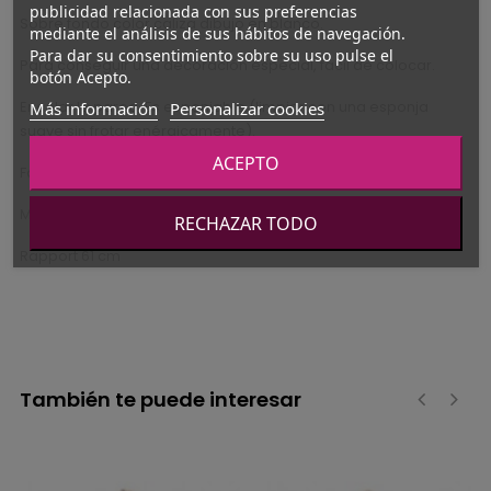
publicidad relacionada con sus preferencias
Sobre fondo color caliza dibujo en blanco.
mediante el análisis de sus hábitos de navegación.
Para dar su consentimiento sobre su uso pulse el
Para conseguir una decoración especial, fácil de colocar.
botón Acepto.
Encolar la pared. Es esponjable (limpiar con una esponja
Más información
Personalizar cookies
suave sin frotar enérgicamente).
ACEPTO
Fácil de retirar en seco..
Medidas del rollo: 61 cm x 10 m.
RECHAZAR TODO
Rapport 61 cm
También te puede interesar
‹
›