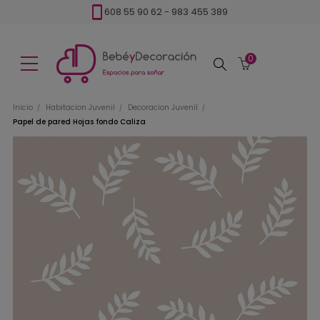
608 55 90 62
-
983 455 389
0
Buscar
Inicio
Habitacion Juvenil
Decoracion Juvenil
Papel de pared Hojas fondo Caliza