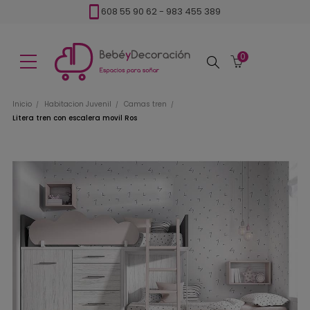
608 55 90 62
-
983 455 389
0
Buscar
Inicio
Habitacion Juvenil
Camas tren
Litera tren con escalera movil Ros