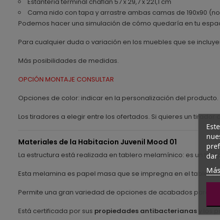
Estanteria terminal chaflan 57 x 29,7 x 221,1 cm
Cama nido con tapa y arrastre ambas camas de 190x90 (no
Podemos hacer una simulación de cómo quedaría en tu espac
Para cualquier duda o variación en los muebles que se inclu
Más posibilidades de medidas.
OPCIÓN MONTAJE CONSULTAR
Opciones de color: indicar en la personalización del producto
Los tiradores a elegir entre los ofertados. Si quieres un tirado
Este
nues
Materiales de la Habitacion Juvenil Mood 01
pref
La estructura está realizada en tablero melamínico: es un ta
dar 
Más
Esta melamina es papel masa que se impregna en el tablero lo
Permite una gran variedad de opciones de acabados para ada
Está certificada por sus
propiedades antibacterianas
y los p