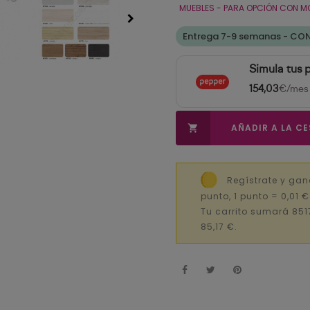
MUEBLES - PARA OPCIÓN CON M
Entrega 7-9 semanas - CO
Simula tus 
154,03
€/mes
AÑADIR A LA C

Regístrate y gan
punto, 1 punto = 0,01 
Tu carrito sumará 851
85,17 €.