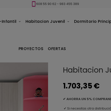
608 55 90 62
-
983 455 389
Infantil
Habitacion Juvenil
Dormitorio Princi
PROYECTOS
OFERTAS
Habitacion J
1.703,35 €
✔
AHORRA UN 5% COMPRANDO 
Si necesitas otra distribuc
✔