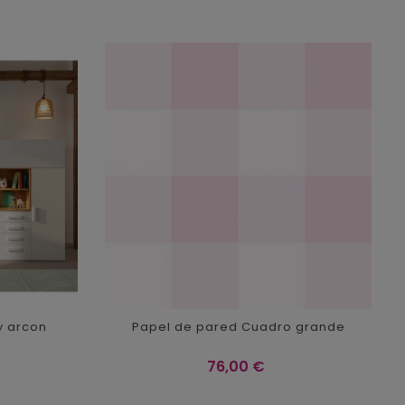
‹
›
 y arcon
Papel de pared Cuadro grande
Precio
76,00 €