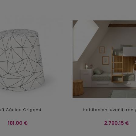
uff Cónico Origami
Habitacion juvenil tren
Precio
Precio
181,00 €
2.790,15 €