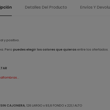
ipción
Detalles Del Producto
Envíos Y Devol
l y positivo.
lea. Pero
puedes elegir los colores que quieras
entre los ofertados.
LTAR
alfombras...
SIN CAJONERA
, 126 LARGO x 93,6 FONDO x 221,1 ALTO