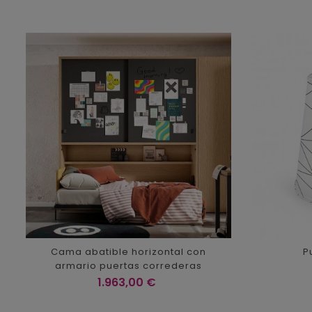
Cama abatible horizontal con
P
armario puertas correderas
Precio
1.963,00 €