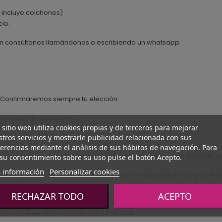
 incluye colchones)
io.
yen consúltanos llamándonos o escribiendo un whatsapp.
. Confirmaremos siempre tu elección.
r con cargo pregúntanos.
 sitio web utiliza cookies propias y de terceros para mejorar
tros servicios y mostrarle publicidad relacionada con sus
erencias mediante el análisis de sus hábitos de navegación. Para
blero de aglomerado de partículas de madera con un revestimiento d
su consentimiento sobre su uso pulse el botón Acepto.
 información
Personalizar cookies
 que garantiza que el color permanezca inalterable a lo largo del t
ptarse a vuestros gustos.
RECHAZAR TODO
ACEPTO
aneles tienen el certificado ISO 22196: 2011