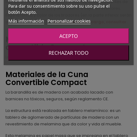
blanco en el dibujo), trasera(1), base (2), cubo (3), frentes de
Para dar su consentimiento sobre su uso pulse el
cajones cambiador (4) y de la cama o cajones inferiores.
botón Acepto.
Elige la forma y color de los tiradores (en la parte inferior serán
Más información
Personalizar cookies
embutidos, OLA ó POP).
Los tiradores con cargo, consultar.
ACEPTO
Medidas de la cuna
convertible Compact
RECHAZAR TODO
Largo 203,8 cm x ancho 104,6 cm x alto 115,9 cm
Materiales de la Cuna
Convertible Compact
La barandilla es de madera con acabado lacado con
barnices no tóxicos, seguros, según reglamento CE.
La estructura está realizada en tablero melamínico: es un
tablero de aglomerado de partículas de madera con un
revestimiento de melamina que da color y vida al mueble.
Esta melamina es papel masa que se impregna en el tablero