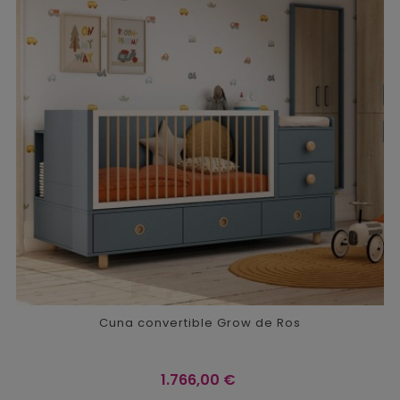
Cuna convertible Grow de Ros
Precio
1.766,00 €