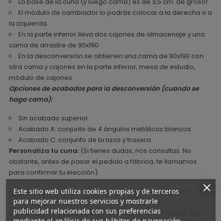
La base de la cuna (y luego cama) es de 3,5 cm. de grosor
El módulo de cambiador lo podrás colocar a la derecha o a
la izquierda.
En la parte inferior lleva dos cajones de almacenaje y una
cama de arrastre de 90x190.
En la desconversión se obtienen una cama de 90x190 con
otra cama y cajones en la parte inferior, mesa de estudio,
módulo de cajones
Opciones de acabados para la desconversión (cuando se
haga cama):
Sin acabado superior
Acabado A: conjunto de 4 ángulos metálicos blancos
Acabado C: conjunto de brazos y trasera
Personaliza tu cuna:
(Si tienes dudas, nos consultas. No
obstante, antes de pasar el pedido a fábrica, te llamamos
para confirmar tu elección).
Este sitio web utiliza cookies propias y de terceros
Elige el tipo de acabado superior para la desconversión
para mejorar nuestros servicios y mostrarle
OPCIÓN MONTAJE CONSULTAR
publicidad relacionada con sus preferencias
Elige los colores para cada parte de la cuna: estructura (en
mediante el análisis de sus hábitos de navegación.