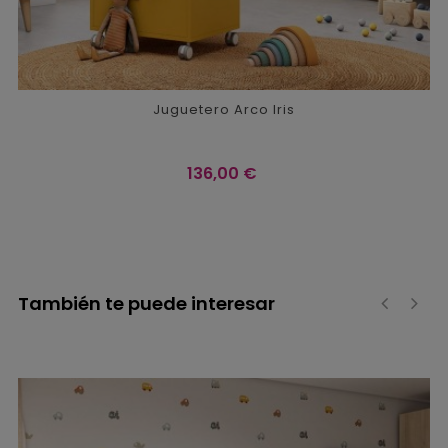
Juguetero Arco Iris
Precio
136,00 €
También te puede interesar
‹
›