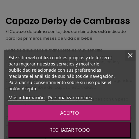
Capazo Derby de Cambrass
El Capazo de palma con tejidos combinados está indicado
para los primeros meses de vida del bebé.
Gracias a sus asas el transporte es muy sencillo.
Este sitio web utiliza cookies propias y de terceros
Consta de una base de mimbre, colchón, colcha, cojín y
para mejorar nuestros servicios y mostrarle
vestidura. Tejido 100% algodón.
publicidad relacionada con sus preferencias
mediante el análisis de sus hábitos de navegación.
Cuenta con todos los certificados que garantizan la seguridad
Para dar su consentimiento sobre su uso pulse el
del bebé. El mimbre del capazo está tratado.
botón Acepto.
Más información
Personalizar cookies
Según normativa, este producto soporta bebés con un peso
de hasta 9 kg.
ACEPTO
Opción de elegir portacapazo de patas balancín, en blanco o
en color natural.
RECHAZAR TODO
En ambos su altura permite la visibilidad del bebé por parte