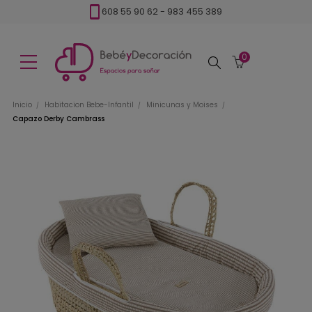
608 55 90 62
-
983 455 389
0
Buscar
Inicio
Habitacion Bebe-Infantil
Minicunas y Moises
Capazo Derby Cambrass