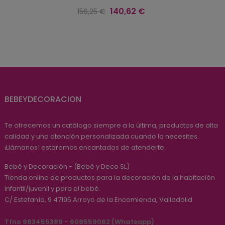
Precio
Precio
140,62 €
156,25 €
regular
BEBEYDECORACION
Te ofrecemos un catálogo siempre a la última, productos de alta
calidad y una atención personalizada cuando lo necesites.
¡Llámanos! estaremos encantados de atenderte.
Bebé y Decoración - (Bebé y Deco SL)
Tienda online de productos para la decoración de la habitación
infantil/juvenil y para el bebé.
C/ Estefanía, 9
47195
Arroyo de la Encomienda, Valladolid
Tfno 983455389 - 608559062 (Whatsapp)