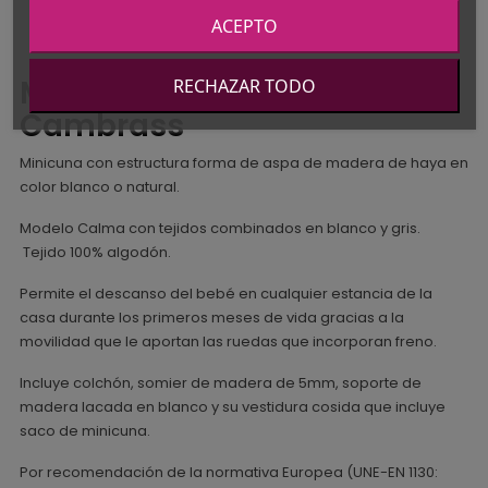
ACEPTO
Minicuna tijera Globe de
RECHAZAR TODO
Cambrass
Minicuna con estructura forma de aspa de madera de haya en
color blanco o natural.
Modelo Calma con tejidos combinados en blanco y gris.
Tejido 100% algodón.
Permite el descanso del bebé en cualquier estancia de la
casa durante los primeros meses de vida gracias a la
movilidad que le aportan las ruedas que incorporan freno.
Incluye colchón, somier de madera de 5mm, soporte de
madera lacada en blanco y su vestidura cosida que incluye
saco de minicuna.
Por recomendación de la normativa Europea (UNE-EN 1130: