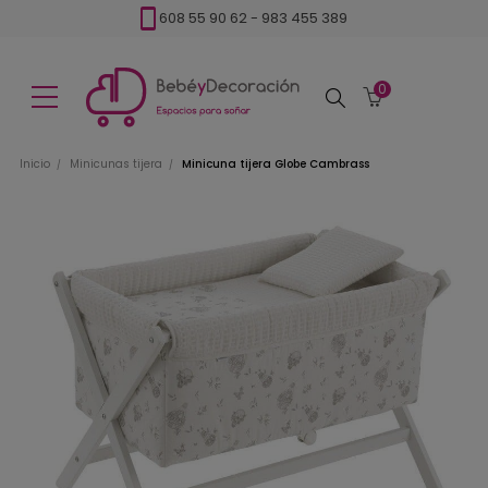
608 55 90 62
-
983 455 389
0
Buscar
Inicio
Minicunas tijera
Minicuna tijera Globe Cambrass