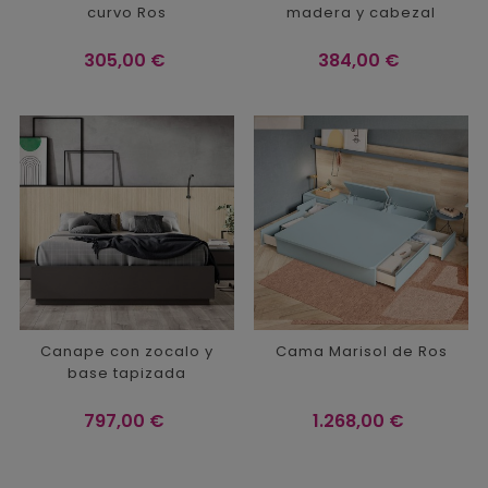
curvo Ros
madera y cabezal
Precio
Precio
305,00 €
384,00 €
Canape con zocalo y
Cama Marisol de Ros
base tapizada
Precio
Precio
797,00 €
1.268,00 €