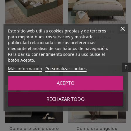
Este sitio web utiliza cookies propias y de terceros
Canape tapizado recto
Cama aro recto
para mejorar nuestros servicios y mostrarle
con base tapizada
tapizado Ros
publicidad relacionada con sus preferencias
mediante el análisis de sus hábitos de navegación.
Precio
Precio
937,00 €
484,00 €
Para dar su consentimiento sobre su uso pulse el
botón Acepto.
Más información
Personalizar cookies
ACEPTO
RECHAZAR TODO
Cama aro con piecero
Cama aro angulos