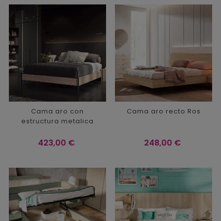
Cama aro con
Cama aro recto Ros
estructura metalica
Precio
Precio
423,00 €
248,00 €