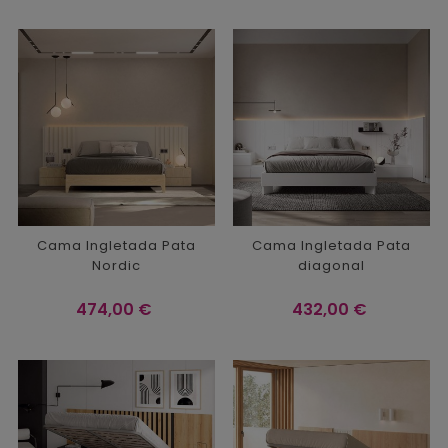
Cama Ingletada Pata
Cama Ingletada Pata
Nordic
diagonal
Precio
Precio
474,00 €
432,00 €