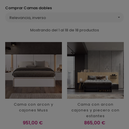
Comprar Camas dobles
Relevancia, inverso

Mostrando del 1 al 18 de 18 productos
Cama con arcon y
Cama con arcon
cajones Muss
cajones y piecero con
estantes
Precio
Precio
951,00 €
865,00 €