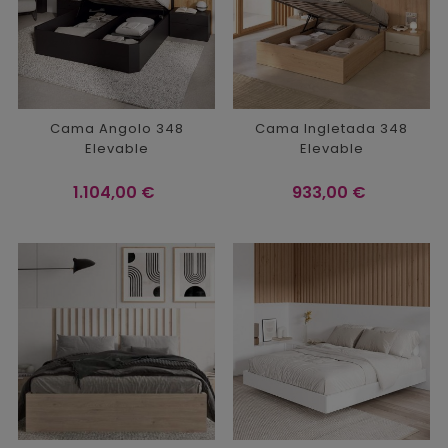
Cama Angolo 348
Cama Ingletada 348
Elevable
Elevable
Precio
Precio
1.104,00 €
933,00 €