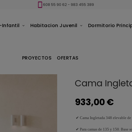
608 55 90 62
-
983 455 389
Infantil
Habitacion Juvenil
Dormitorio Princi
etada 348 Elevable
PROYECTOS
OFERTAS
Cama Inglet
933,00 €
✔ Cama Ingletada 348 elevable de
✔ Para camas de 135 y 150. Base so