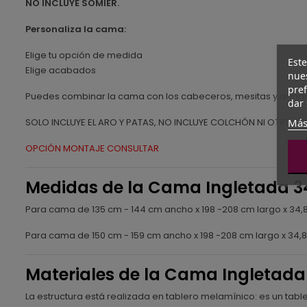
NO INCLUYE SOMIER.
Personaliza la cama:
Elige tu opción de medida
Este
Elige acabados
nues
pref
Puedes combinar la cama con los cabeceros, mesitas y arma
dar 
Más
SOLO INCLUYE EL ARO Y PATAS, NO INCLUYE COLCHÓN NI OTROS 
OPCIÓN MONTAJE CONSULTAR
Medidas de la Cama Ingletada 3
Para cama de 135 cm - 144 cm ancho x 198 -208 cm largo x 34,
Para cama de 150 cm - 159 cm ancho x 198 -208 cm largo x 34,8
Materiales de la Cama Ingletada
La estructura está realizada en tablero melamínico: es un ta