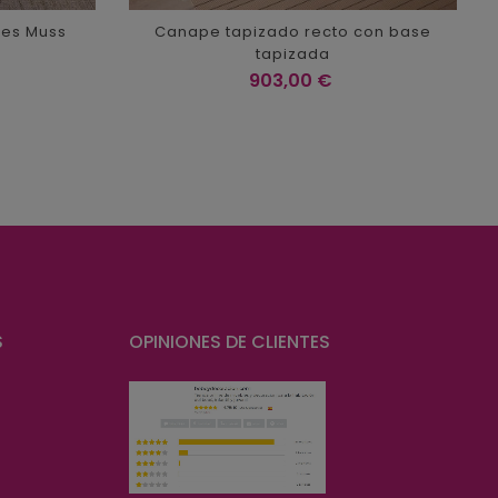
nes Muss
Canape tapizado recto con base
tapizada
Precio
903,00 €
S
OPINIONES DE CLIENTES