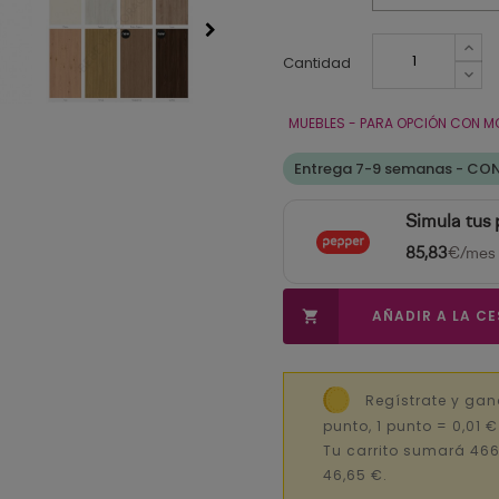
Cantidad
MUEBLES - PARA OPCIÓN CON M
Entrega 7-9 semanas - CO
Simula tus
85,83
€/mes
AÑADIR A LA C

Regístrate y ga
punto, 1 punto = 0,01 
Tu carrito sumará 466
46,65 €.