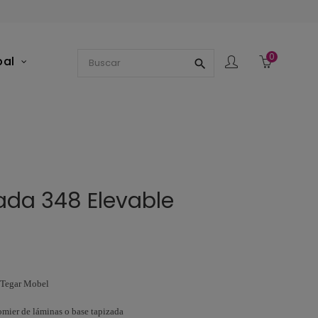
0
pal
search
ada 348 Elevable
 Tegar Mobel
mier de láminas o base tapizada