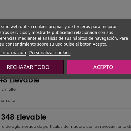
 sitio web utiliza cookies propias y de terceros para mejorar
tros servicios y mostrarle publicidad relacionada con sus
erencias mediante el análisis de sus hábitos de navegación. Para
rios de TEGAR MOBEL
su consentimiento sobre su uso pulse el botón Acepto.
 información
Personalizar cookies
ELEMENTOS DE LAS IMÁGENES.
RECHAZAR TODO
ACEPTO
48 Elevable
8 cm alto
 cm alto
 348 Elevable
blero de aglomerado de partículas de madera con un revestimiento d