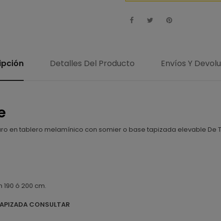
ipción
Detalles Del Producto
Envíos Y Devol
e
o en tablero melamínico con somier o base tapizada elevable De 
 190 ó 200 cm.
TAPIZADA CONSULTAR