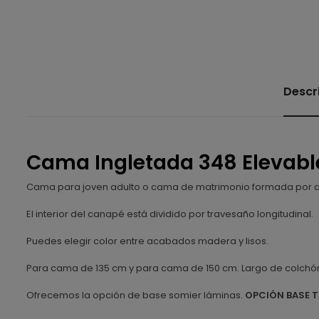
Descr
Cama Ingletada 348 Elevabl
Cama para joven adulto o cama de matrimonio formada por ar
El interior del canapé está dividido por travesaño longitudinal.
Puedes elegir color entre acabados madera y lisos.
Para cama de 135 cm y para cama de 150 cm. Largo de colchón
Ofrecemos la opción de base somier láminas.
OPCIÓN BASE 