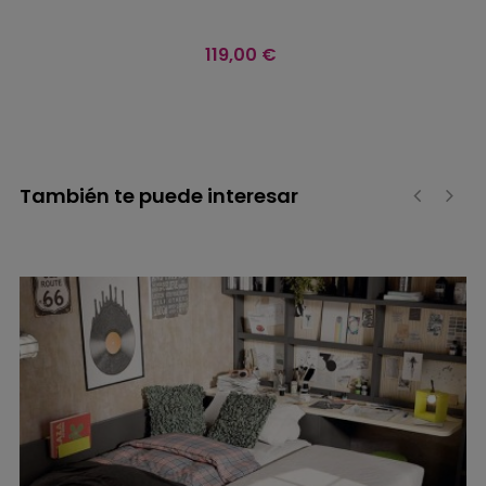
Precio
119,00 €
También te puede interesar
‹
›