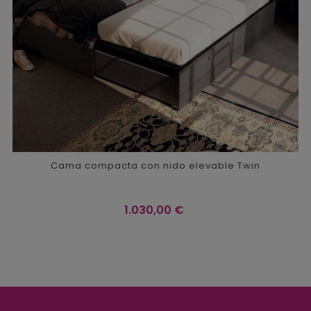
Cama compacta con nido elevable Twin
Precio
1.030,00 €