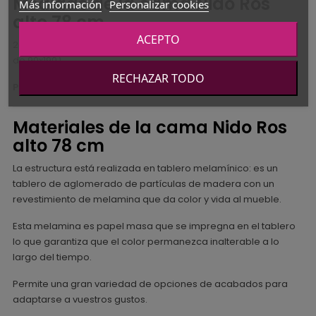
Medidas de la cama Nido Ros
Más información
Personalizar cookies
alto 78 cm
ACEPTO
203,4 cm largo x 101 - 116 cm ancho x 78 cm alto (para colchón
de 90x190)
RECHAZAR TODO
Para otras medidas de colchón consultar.
Materiales de la cama Nido Ros
alto 78 cm
La estructura está realizada en tablero melamínico: es un
tablero de aglomerado de partículas de madera con un
revestimiento de melamina que da color y vida al mueble.
Esta melamina es papel masa que se impregna en el tablero
lo que garantiza que el color permanezca inalterable a lo
largo del tiempo.
Permite una gran variedad de opciones de acabados para
adaptarse a vuestros gustos.