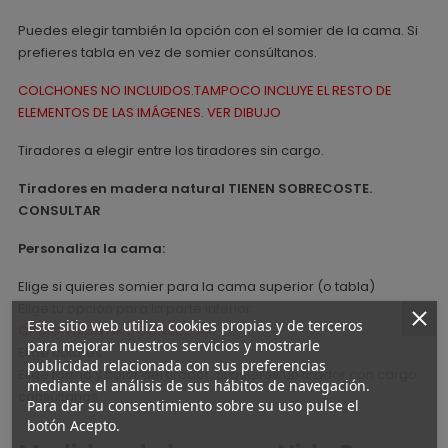
Puedes elegir también la opción con el somier de la cama. Si
prefieres tabla en vez de somier consúltanos.
COLCHONES NO INCLUIDOS.TAMPOCO INCLUYE EL RESTO DE
ELEMENTOS DE LAS IMÁGENES. VER DIBUJO
Tiradores a elegir entre los tiradores sin cargo.
Tiradores en madera natural TIENEN SOBRECOSTE.
CONSULTAR
Personaliza la cama:
Elige si quieres somier para la cama superior (o tabla)
Elige tu opción para la parte inferior
Este sitio web utiliza cookies propias y de terceros
OPCIÓN MONTAJE CONSULTAR
para mejorar nuestros servicios y mostrarle
Elige colores
publicidad relacionada con sus preferencias
Elige forma y color del tirador. Si quieres un tirador con cargo
mediante el análisis de sus hábitos de navegación.
consúltanos.
Para dar su consentimiento sobre su uso pulse el
botón Acepto.