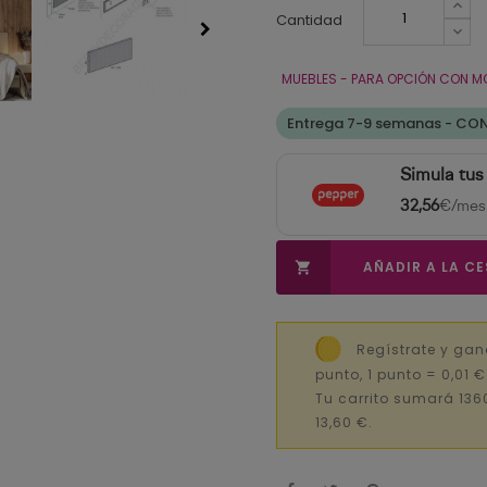
Cantidad
MUEBLES - PARA OPCIÓN CON M
Entrega 7-9 semanas - CO
Simula tus
32,56
€/mes
AÑADIR A LA C

Regístrate y gan
punto, 1 punto = 0,01 
Tu carrito sumará 136
13,60 €.