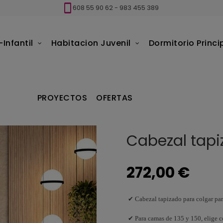
608 55 90 62
-
983 455 389
Infantil
Habitacion Juvenil
Dormitorio Princi
ado Soft Ros
PROYECTOS
OFERTAS
Cabezal tapi
272,00 €
✔ Cabezal tapizado para colgar pa
✔ Para camas de 135 y 150, elige c