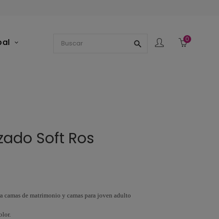
0
pal
search
zado Soft Ros
ra camas de matrimonio y camas para joven adulto
olor.