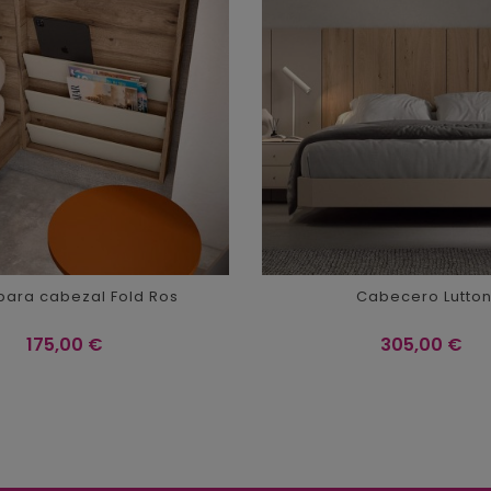
para cabezal Fold Ros
Cabecero Lutto
Precio
Precio
175,00 €
305,00 €