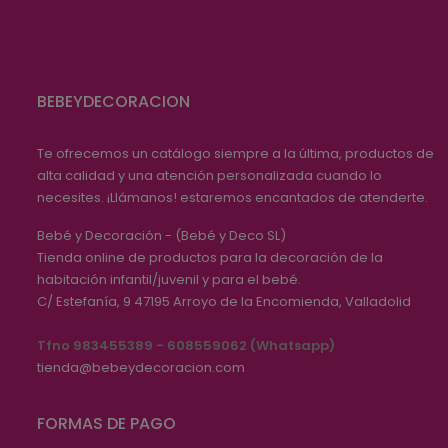
BEBEYDECORACION
Te ofrecemos un catálogo siempre a la última, productos de
alta calidad y una atención personalizada cuando lo
necesites. ¡Llámanos! estaremos encantados de atenderte.
Bebé y Decoración - (Bebé y Deco SL)
Tienda online de productos para la decoración de la
habitación infantil/juvenil y para el bebé.
C/ Estefanía, 9
47195
Arroyo de la Encomienda, Valladolid
Tfno 983455389 - 608559062 (Whatsapp)
tienda@bebeydecoracion.com
FORMAS DE PAGO