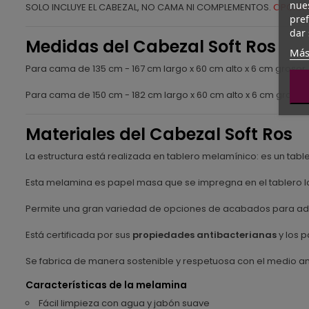
nues
SOLO INCLUYE EL CABEZAL, NO CAMA NI COMPLEMENTOS.
OPCIÓN
pref
dar 
Medidas del Cabezal Soft Ros
Más
Para cama de 135 cm - 167 cm largo x 60 cm alto x 6 cm grosor
Para cama de 150 cm - 182 cm largo x 60 cm alto x 6 cm grosor
Materiales del Cabezal Soft Ros
La estructura está realizada en tablero melamínico: es un ta
Esta melamina es papel masa que se impregna en el tablero lo
Permite una gran variedad de opciones de acabados para ada
Está certificada por sus
propiedades antibacterianas
y los p
Se fabrica de manera sostenible y respetuosa con el medio a
Características de la melamina
Fácil limpieza con agua y jabón suave