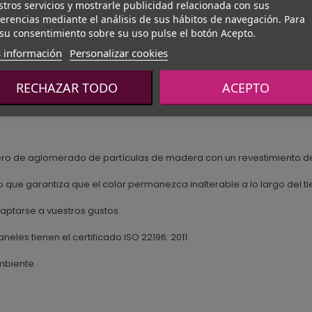
tros servicios y mostrarle publicidad relacionada con sus
 MONTAJE CONSULTAR
erencias mediante el análisis de sus hábitos de navegación. Para
su consentimiento sobre su uso pulse el botón Acepto.
 información
Personalizar cookies
RECHAZAR TODO
ACEPTO
blero de aglomerado de partículas de madera con un revestimiento d
 que garantiza que el color permanezca inalterable a lo largo del t
ptarse a vuestros gustos.
aneles tienen el certificado ISO 22196: 2011
mbiente.