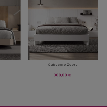
n
Cabecero Zebra
Precio
308,00 €