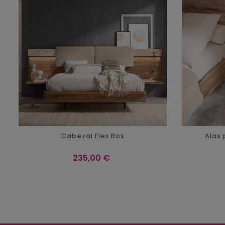
Cabezal Flex Ros
Alas 
Precio
235,00 €