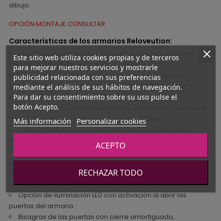
dibujo.
OPCIÓN MONTAJE CONSULTAR
Características de los armarios Reloveution:
La estructura del armario sólo se fabrica en los colores
Este sitio web utiliza cookies propias y de terceros
base BLANCO, TIERRA, MONTANA Y OREGON.
para mejorar nuestros servicios y mostrarle
Las puertas pueden ser de estos colores base o los
publicidad relacionada con sus preferencias
acabados madera o lisos, excepto GEOMETRIC - KAMUT Y
mediante el análisis de sus hábitos de navegación.
Para dar su consentimiento sobre su uso pulse el
KAMUT LISO
botón Acepto.
Laterales con punteado de 1mm de diámetro con un paso
de 6,4 cm para una distribución personalizada
Más información
Personalizar cookies
Trasera 1 cm de grosor y sujeción con ranura a 1 cm del
lateral
ACEPTO
Alto, bajo, estantes y divisores de 2,5 cm
Cajoneras interiores con guía oculta y tirador MINI en color
RECHAZAR TODO
antracita
Todos los estantes se fijan con soporte de cazoleta
Opción de iluminación LED con activación al abrir las
puertas del armario
Bisagras de las puertas con cierre amortiguado,