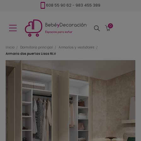
608 55 90 62
-
983 455 389
0
Buscar
Inicio
Dormitorio principal
Armarios y vestidores
Armario dos puertas Lisas RLV