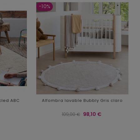
-10%
cled ABC
Alfombra lavable Bubbly Gris claro
Precio
Precio
98,10 €
109,00 €
regular