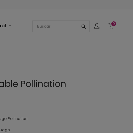
0
pal
search
ollination
ble Pollination
go Pollination
 juego