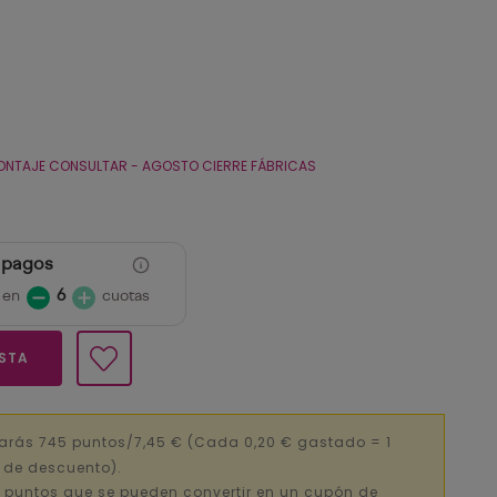
ONTAJE CONSULTAR - AGOSTO CIERRE FÁBRICAS
 pagos
 en
6
cuotas
ESTA
arás 745 puntos/7,45 €
(Cada 0,20 € gastado = 1
€ de descuento).
 puntos que se pueden convertir en un cupón de