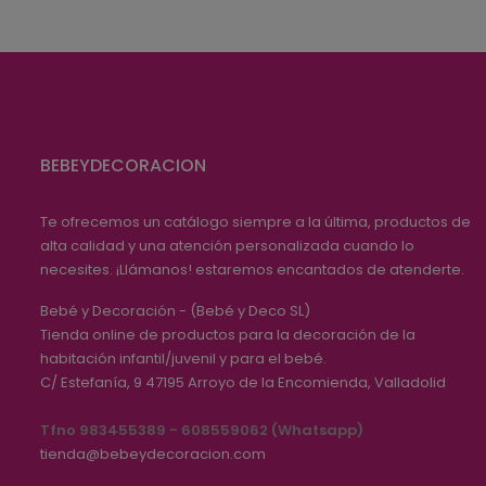
BEBEYDECORACION
Te ofrecemos un catálogo siempre a la última, productos de
alta calidad y una atención personalizada cuando lo
necesites. ¡Llámanos! estaremos encantados de atenderte.
Bebé y Decoración - (Bebé y Deco SL)
Tienda online de productos para la decoración de la
habitación infantil/juvenil y para el bebé.
C/ Estefanía, 9
47195
Arroyo de la Encomienda, Valladolid
Tfno 983455389 - 608559062 (Whatsapp)
tienda@bebeydecoracion.com