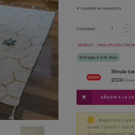
✔ Lavable en lavadora
Cantidad
MUEBLES - PARA OPCIÓN CON M
Entrega 4 a 10 dias
Simula tus
27,33
€/mes
AÑADIR A LA C

Regístrate y gan
punto, 1 punto = 0,01 
Tu carrito sumará 745