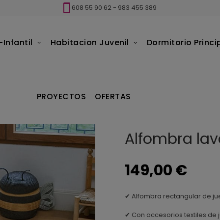
608 55 90 62
-
983 455 389
Infantil
Habitacion Juvenil
Dormitorio Princi
fombras Infantiles
Alfombras Lorena Canals
Alfombra lavable P
PROYECTOS
OFERTAS
Alfombra lava
149,00 €
✔ Alfombra rectangular de jue
✔ Con accesorios textiles de