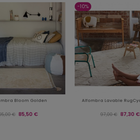
-10%
ombra Bloom Golden
Alfombra Lavable RugCy
Precio
Precio
Precio
Precio
85,50 €
87,30 €
95,00 €
97,00 €
regular
regular