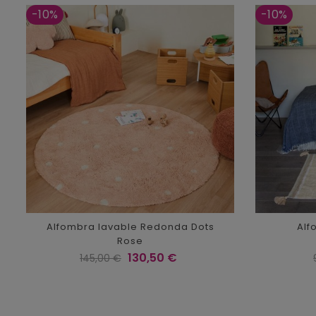
-10%
-10%
Alfombra lavable Redonda Dots
Alf
Rose
Precio
Precio
130,50 €
145,00 €
regular