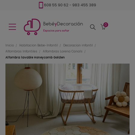
608 55 90 62
-
983 455 389
0
Buscar
Inicio
Habitacion Bebe-Infantil
Decoracion infantil
Alfombras Infantiles
Alfombras Lorena Canals
Alfombra lavable Honeycomb Golden