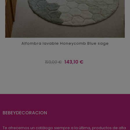
Alfombra lavable Honeycomb Blue sage
Precio
Precio
143,10 €
159,00 €
regular
BEBEYDECORACION
Te ofrecemos un catálogo siempre a la última, productos de alta