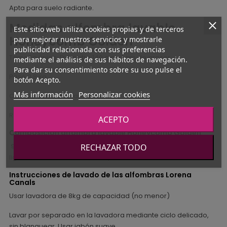
Apta para suelo radiante.
Medidas alfombra lavable
Este sitio web utiliza cookies propias y de terceros
Honeycomb Golden
para mejorar nuestros servicios y mostrarle
publicidad relacionada con sus preferencias
Tamaño único: Diámetro 140 cm y 1 cm de grosor.
mediante el análisis de sus hábitos de navegación.
Para dar su consentimiento sobre su uso pulse el
Peso 2,8 kg.
botón Acepto.
Más información
Personalizar cookies
Cumple con todas las normativas.
Realizada a mano.
ACEPTO
Composición alfombra lavable Honeycomb Golden
93% algodón
y 3% otras fibras
(el color pueden variar
RECHAZAR TODO
ligeramente a los de las fotos).
Instrucciones de lavado de las alfombras Lorena
Canals
Usar lavadora de 8kg de capacidad (no menor)
Lavar por separado en la lavadora mediante ciclo delicado,
sin blanquear. Usar jabón suave.