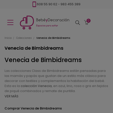
608 55 90 62
-
983 455 389
0
Buscar
Inicio
Colecciones
Venecia de Bimbidreams
Venecia de Bimbidreams
Venecia de Bimbidreams
Las colecciones Class de Bimbidreams están pensadas para
las mamás y papás que gustan de un estilo más clásico para
decorar con textiles y complementos la habitación del bebé.
Esta es la
colección Venecia
, en azul, lino, rosa o gris en tejidos
de piqué combinados y remate de puntilla.
VER MÁS
Comprar Venecia de Bimbidreams