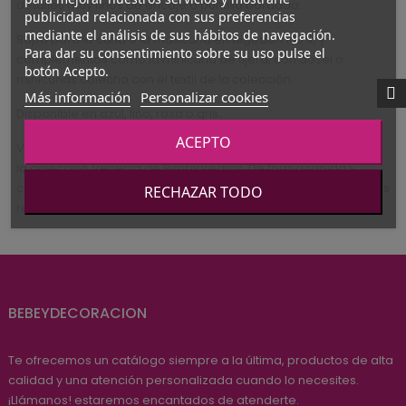
detalles muy finos de encaje o puntilla bordada.
publicidad relacionada con sus preferencias
mediante el análisis de sus hábitos de navegación.
Ropa para la cuna o la maxicuna en algodón 100%, y
Para dar su consentimiento sobre su uso pulse el
complementos como la minicuna de tijera, con dosel o
botón Acepto.
minicunas colecho con el textil de la colección.
Más información
Personalizar cookies
Disponible en azul, lino, rosa o gris.
ACEPTO
Visita nuestro catálogo para bebé y descubre
la colección Venecia de Bimbidreams. De forma rápida y
cómoda, en un clic haces tu compra y en pocos días la podrás
RECHAZAR TODO
recibir en tu casa. Todo para tu bebé en nuestra tienda online.
BEBEYDECORACION
Te ofrecemos un catálogo siempre a la última, productos de alta
calidad y una atención personalizada cuando lo necesites.
¡Llámanos! estaremos encantados de atenderte.