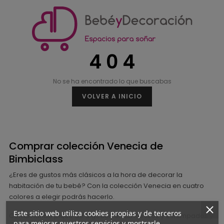
4 0 4
No se ha encontrado lo que buscabas
VOLVER A INICIO
Comprar colección Venecia de
Bimbiclass
¿Eres de gustos más clásicos a la hora de decorar la
habitación de tu bebé? Con la colección Venecia en cuatro
colores a elegir podrás hacerlo.
Este sitio web utiliza cookies propias y de terceros
Combinando piqué de algodón en tonos lisos y estampados y
para mejorar nuestros servicios y mostrarle