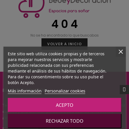
4 0 4
No se ha encontrado lo que buscabas
VOLVER A INICIO
Este sitio web utiliza cookies propias y de terceros
para mejorar nuestros servicios y mostrarle
publicidad relacionada con sus preferencias
mediante el análisis de sus hábitos de navegación.
Para dar su consentimiento sobre su uso pulse el
botón Acepto.
BEBEYDECORACION
Más información
Personalizar cookies
ACEPTO
Te ofrecemos un catálogo siempre a la última, productos de alta
calidad y una atención personalizada cuando lo necesites.
¡Llámanos! estaremos encantados de atenderte.
RECHAZAR TODO
Bebé y Decoración - (Bebé y Deco SL)