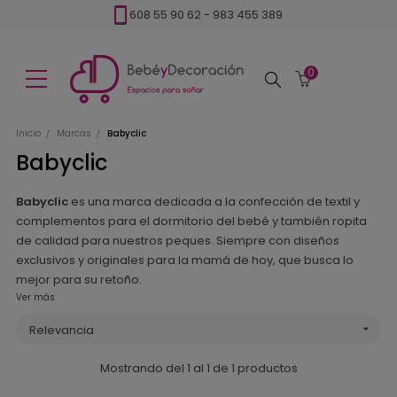
608 55 90 62
-
983 455 389
0
Buscar
Inicio
Marcas
Babyclic
Babyclic
Babyclic
es una marca dedicada a la confección de textil y
complementos para el dormitorio del bebé y también ropita
de calidad para nuestros peques. Siempre con diseños
exclusivos y originales para la mamá de hoy, que busca lo
mejor para su retoño.
Ver más
Relevancia

Mostrando del 1 al 1 de 1 productos