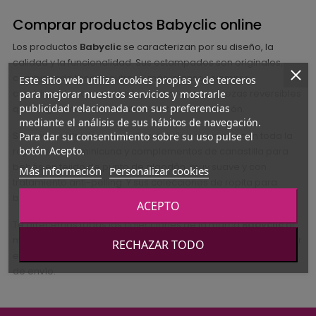
Comprar productos Babyclic online
Los productos
Babyclic
se caracterizan por su diseño, la
calidad y la funcionalidad. Sus estampados son originales,
combinando tonos neutros y más intensos siempre
Este sitio web utiliza cookies propias y de terceros
combinando con rayas o topos, para hacer piezas reversibles
para mejorar nuestros servicios y mostrarle
publicidad relacionada con sus preferencias
que hagan mucho más interesante la decoración.
mediante el análisis de sus hábitos de navegación.
Siempre cuidan los pequeños detalles, y nos ofrecen toda la
Para dar su consentimiento sobre su uso pulse el
botón Acepto.
ropa de cuna, minicuna y complementos de canastilla para
bebés en tejido de punto de algodón, muy suave y con
Más información
Personalizar cookies
tratamiento anti-pelling. Y sus colecciones de ropita para
bebé son ideales.
ACEPTO
Te ofrecemos todas las colecciones de la
marca
Babyclic
al
mejor precio. Haz tu compra y en unos días la puedes disfrutar
RECHAZAR TODO
en tu casa. Y si tu pedido es superior a 70€, no tienes gastos
de envío.