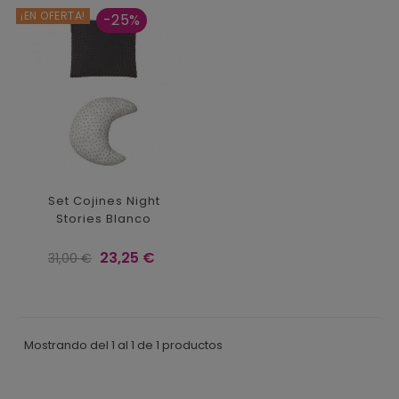
¡EN OFERTA!
-25%
Set Cojines Night
Stories Blanco
Precio
Precio
23,25 €
31,00 €
regular
Mostrando del 1 al 1 de 1 productos