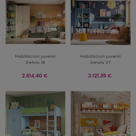
Habitacion juvenil
Habitacion juvenil
Delulu 18
Delulu 27
Precio
Precio
2.614,40 €
2.121,35 €