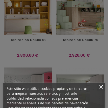
Habitacion Delulu 69
Habitacion Delulu 70
Precio
Precio
2.800,60 €
2.926,00 €
Este sitio web utiliza cookies propias y de terceros
para mejorar nuestros servicios y mostrarle
publicidad relacionada con sus preferencias
mediante el análisis de sus hábitos de navegación.
Para dar su consentimiento sobre su uso pulse el