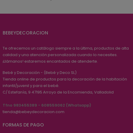
BEBEYDECORACION
Te ofrecemos un catálogo siempre a la última, productos de alta
calidad y una atención personalizada cuando lo necesites.
¡Llámanos! estaremos encantados de atenderte.
Bebé y Decoración - (Bebé y Deco SL)
Tienda online de productos para la decoración de la habitación
infantil/juvenil y para el bebé.
C/ Estefanía, 9
47195
Arroyo de la Encomienda, Valladolid
Tfno 983455389 - 608559062 (Whatsapp)
tienda@bebeydecoracion.com
FORMAS DE PAGO