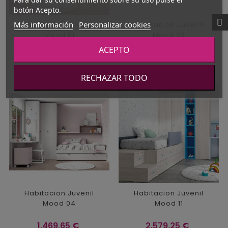
botón Acepto.
Más información
Personalizar cookies
Habitacion Juvenil
Habitacion Juvenil
Mood 01
Mood 03
ACEPTO
Precio
Precio
1.703,35 €
1.577,95 €
RECHAZAR TODO
Habitacion Juvenil
Habitacion Juvenil
Mood 04
Mood 11
Precio
Precio
1.469,65 €
2.579,25 €