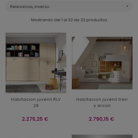
Relevancia, inverso

Mostrando del 1 al 32 de 32 productos
Habitacion juvenil RLV
Habitacion juvenil tren
29
y arcon
Precio
Precio
2.275,25 €
2.790,15 €