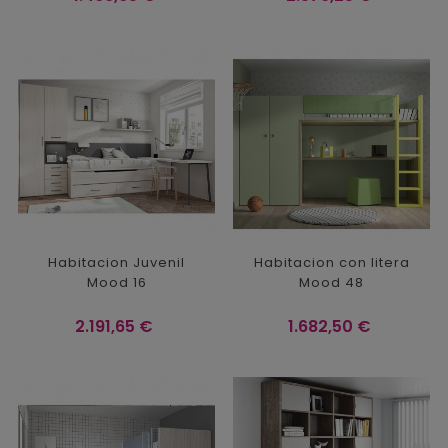
Habitacion Juvenil
Habitacion con litera
Mood 16
Mood 48
Precio
Precio
2.191,65 €
1.682,50 €