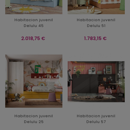
Habitacion juvenil
Habitacion juvenil
Delulu 45
Delulu 51
Precio
Precio
2.018,75 €
1.783,15 €
Habitacion juvenil
Habitacion juvenil
Delulu 25
Delulu 57