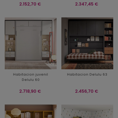
Precio
Precio
2.152,70 €
2.347,45 €
Habitacion juvenil
Habitacion Delulu 63
Delulu 60
Precio
Precio
2.718,90 €
2.456,70 €