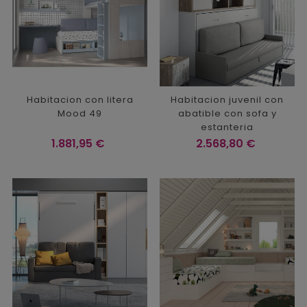
Habitacion con litera
Habitacion juvenil con
Mood 49
abatible con sofa y
estanteria
Precio
Precio
1.881,95 €
2.568,80 €