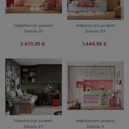
Habitacion juvenil
Habitacion juvenil
Delulu 01
Delulu 03
Precio
Precio
2.470,95 €
1.444,95 €
Habitacion juvenil
Habitacion juvenil
Delulu 07
Delulu 11