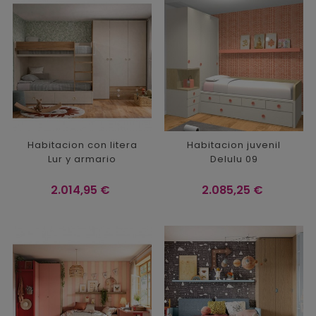
Habitacion con litera
Habitacion juvenil
Lur y armario
Delulu 09
Precio
Precio
2.014,95 €
2.085,25 €