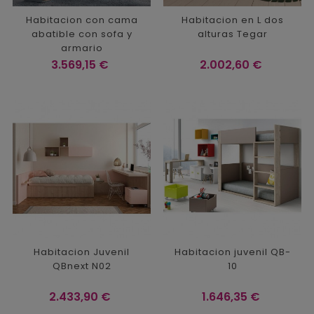
Habitacion con cama
Habitacion en L dos
abatible con sofa y
alturas Tegar
armario
Precio
Precio
3.569,15 €
2.002,60 €
Habitacion Juvenil
Habitacion juvenil QB-
QBnext N02
10
Precio
Precio
2.433,90 €
1.646,35 €