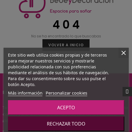
4 0 4
No se ha encontrado lo que buscabas
VOLVER A INICIO
Este sitio web utiliza cookies propias y de terceros
para mejorar nuestros servicios y mostrarle
publicidad relacionada con sus preferencias
mediante el análisis de sus hábitos de navegación.
Para dar su consentimiento sobre su uso pulse el
botón Acepto.
BEBEYDECORACION
Más información
Personalizar cookies
ACEPTO
Te ofrecemos un catálogo siempre a la última, productos de alta
calidad y una atención personalizada cuando lo necesites.
¡Llámanos! estaremos encantados de atenderte.
RECHAZAR TODO
Bebé y Decoración - (Bebé y Deco SL)