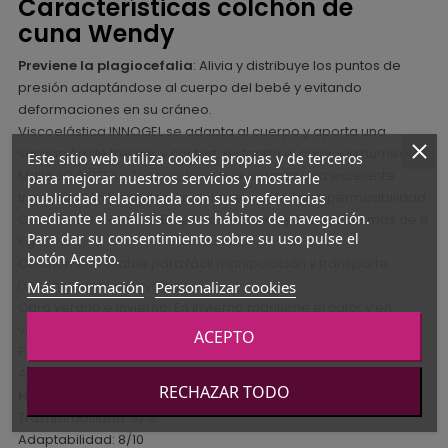
Características colchón de
cuna Wendy
Previene la plagiocefalia
: Alivia y distribuye los puntos de
presión adaptándose al cuerpo del bebé y evitando
deformaciones en su cráneo.
Viscoelástica INNOGEL se adapta al cuerpo y aporta una
sensación de frescor y confort, evitando el calor y la humedad.
Este sitio web utiliza cookies propias y de terceros
Malla 3D AIRTEX y Thermo fiber que permite una excelente
para mejorar nuestros servicios y mostrarle
transpiración y circulación del aire, confort e impermeabilidad.
publicidad relacionada con sus preferencias
mediante el análisis de sus hábitos de navegación.
Colchón de 2 etapas: Etapa 1 de 0 a 8 Kg y Etapa 2 de más de 8
Para dar su consentimiento sobre su uso pulse el
Kg.
botón Acepto.
Colchón enrrollable para fácil manipulación y transporte.
Desenfundable y lavable.
Más información
Personalizar cookies
Cara verano e invierno: En invierno mantiene el calor y en
verano lo disipa adaptándose a las condiciones climáticas.
ACEPTO
Protector de cremallera.
Altura / Grosor 14 cm.
RECHAZAR TODO
Hasta los 23 kg de peso
(dos etapas de 0 a 8 y + de 8 kg)
Trasnpirabilidad: 8/10
Adaptabilidad: 8/10