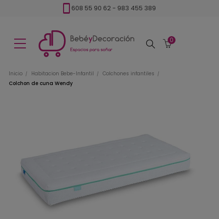
608 55 90 62
-
983 455 389
0
Buscar
Inicio
Habitacion Bebe-Infantil
Colchones infantiles
Colchon de cuna Wendy