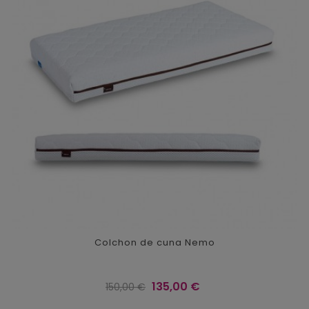
Colchon de cuna Nemo
Precio
Precio
135,00 €
150,00 €
regular