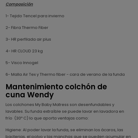
Composición
1- Tejido Tencel para invierno
2- Fibra Thermo Fiber
3- HR perfilada air plus
4- HR CLOUD 23 kg
5- Visco Innogel
6- Malla Air Tex y Thermo fiber - cara de verano de la funda
Mantenimiento colchón de
cuna Wendy
Los colchones My Baby Matress son desenfundables y
lavables. Su funda extraíble se puede lavar en lavadora en
frío (30º C) lo que aporta ventajas como:
Higiene: Al poder lavar la funda, se eliminan los ácaros, las
bacterias, el polvo y las manchas que se pueden acumular en