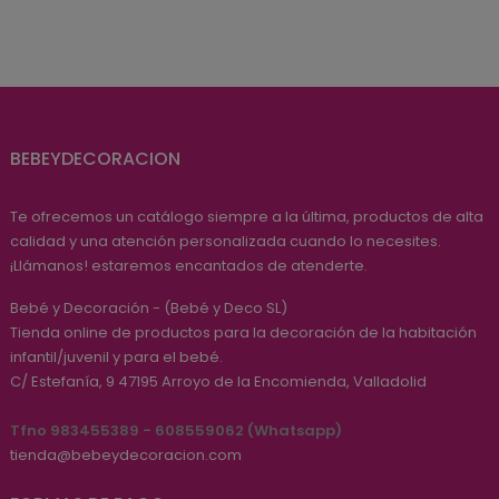
BEBEYDECORACION
Te ofrecemos un catálogo siempre a la última, productos de alta
calidad y una atención personalizada cuando lo necesites.
¡Llámanos! estaremos encantados de atenderte.
Bebé y Decoración - (Bebé y Deco SL)
Tienda online de productos para la decoración de la habitación
infantil/juvenil y para el bebé.
C/ Estefanía, 9
47195
Arroyo de la Encomienda, Valladolid
Tfno 983455389 - 608559062 (Whatsapp)
tienda@bebeydecoracion.com