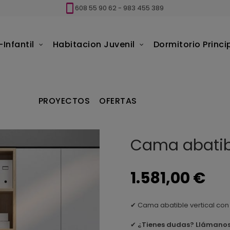
608 55 90 62
-
983 455 389
Infantil
Habitacion Juvenil
Dormitorio Princi
tible vertical con sofa Tegar
PROYECTOS
OFERTAS
Cama abatibl
1.581,00 €
✔ Cama abatible vertical con
✔
¿Tienes dudas? Llámano