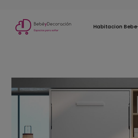
Habitacion Bebe-
Inicio
Habitacion Juvenil
Camas abatibles
Cama aba