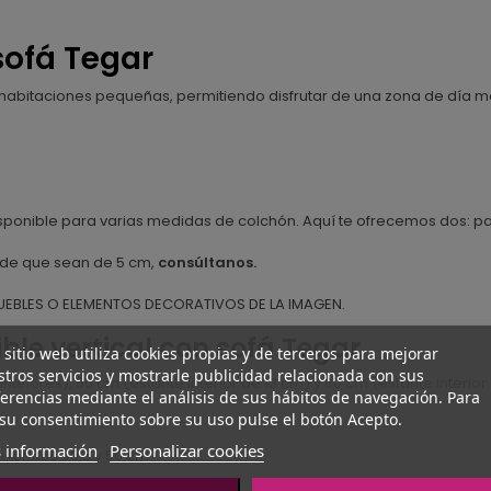
sofá Tegar
habitaciones pequeñas, permitiendo disfrutar de una zona de día 
sponible para varias medidas de colchón. Aquí te ofrecemos dos: par
n de que sean de 5 cm,
consúltanos.
UEBLES O ELEMENTOS DECORATIVOS DE LA IMAGEN.
ble vertical con sofá Tegar
 sitio web utiliza cookies propias y de terceros para mejorar
tros servicios y mostrarle publicidad relacionada con sus
teiores), 50 cm (estante interior de 13 cm) y 60 cm (estante interior
erencias mediante el análisis de sus hábitos de navegación. Para
su consentimiento sobre su uso pulse el botón Acepto.
 información
Personalizar cookies
n fondos 39,6 y 50 cm