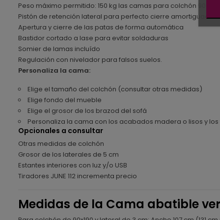
Peso máximo permitido: 150 kg las camas para colchón 90 x 10
Pistón de retención lateral para perfecto cierre amortiguado 
Apertura y cierre de las patas de forma automática
Bastidor cortado a lase para evitar soldaduras
Somier de lamas incluído
Regulación con nivelador para falsos suelos.
Personaliza la cama:
Elige el tamaño del colchón (consultar otras medidas)
Elige fondo del mueble
Elige el grosor de los brazod del sofá
Personaliza la cama con los acabados madera o lisos y los t
Opcionales a consultar
Otras medidas de colchón
Grosor de los laterales de 5 cm
Estantes interiores con luz y/o USB
Tiradores JUNE 112 incrementa precio
Medidas de la Cama abatible ver
Para colchón de 90x190 y lateral de 3 cm: Ancho 107 cm (131 cm 