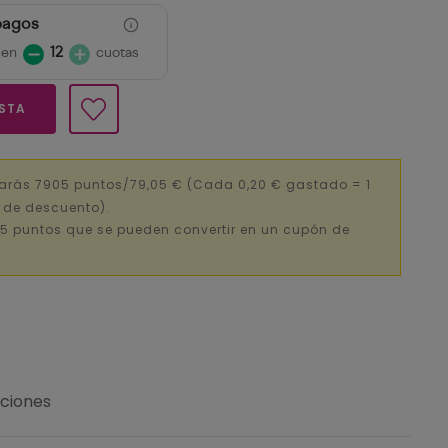
pagos
 en
12
cuotas
ESTA
narás 7905 puntos/79,05 €
(Cada 0,20 € gastado = 1
€ de descuento).
5 puntos que se pueden convertir en un cupón de
uciones