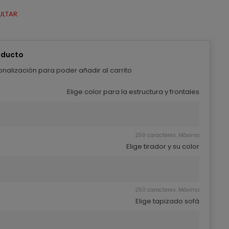
ULTAR
oducto
nalización para poder añadir al carrito
Elige color para la estructura y frontales
250 caracteres. Máximo
Elige tirador y su color
250 caracteres. Máximo
Elige tapizado sofá