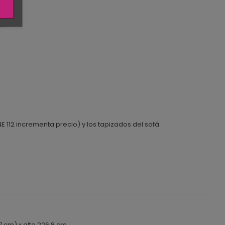
 112 incrementa precio) y los tapizados del sofá
 cm) x alto 226.8 cm.