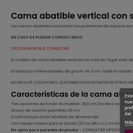
Cama abatible vertical con 
Las camas abatibles solucionan los problemas de espacio en 
EN CASO DE PLADUR CONSÚLTANOS
OPCIÓN MONTAJE CONSULTAR
El modelo de cama abatible vertical con sofá de Tegar está di
La estructura tiene paneles de grosor de 3 cm. Existe la opció
NO INCLUYE COLCHONES, QUITAMIEDOS NI ESTANTES NI OTROS M
Características de la cama abati
Este
nues
Tres opciones de fondo de mueble: 39,6 cm (no lleva estantes in
pref
Grosor de colchón permitido 20 cm.
dar 
El sofá incluye arcón abatible de almacenaje
Más
Con rebaje trasero para el zócalo (12 cm alto x 1,2 cm fondo) e
No apta para paredes de pladur
- CONSULTAR OPCIONES