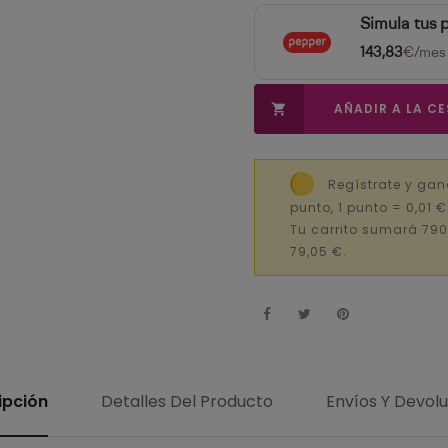
Simula tus 
143,83
€/mes
AÑADIR A LA C

Regístrate y ga
punto, 1 punto = 0,01 
Tu carrito sumará 790
79,05 €.
ipción
Detalles Del Producto
Envíos Y Devol