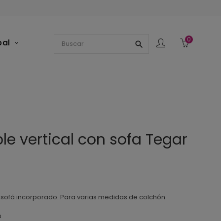
0
pal
search
e vertical con sofa Tegar
 sofá incorporado. Para varias medidas de colchón.
s