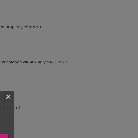
más amplia y cómoda.
a colchón de 90x190 y de 135x190.
 de 23 cm).