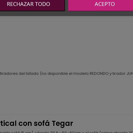
RECHAZAR TODO
ACEPTO
5 cm y 240 kg las camas para colchón de 135 y 150 cm
de la cama y pistones hidráulicos para una apertur y cierre cómodo
iradores del listado (no disponible el modelo REDONDO y tirador JUNE
tical con sofá Tegar
parte sofá 15 cm) x fondo 39,6 - 50 -60cm + el sofá (cama abierta 217