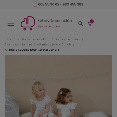
608 55 90 62
-
983 455 389
0
Buscar
Inicio
Habitacion Bebe-Infantil
Decoracion infantil
Alfombras Infantiles
Alfombras Lorena Canals
Alfombra Lavable Noah Lorena Canals