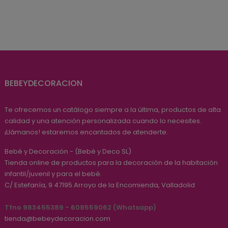
regular
BEBEYDECORACION
Te ofrecemos un catálogo siempre a la última, productos de alta
calidad y una atención personalizada cuando lo necesites.
¡Llámanos! estaremos encantados de atenderte.
Bebé y Decoración - (Bebé y Deco SL)
Tienda online de productos para la decoración de la habitación
infantil/juvenil y para el bebé.
C/ Estefanía, 9
47195
Arroyo de la Encomienda, Valladolid
Tfno 983455389 - 608559062 (Whatsapp)
tienda@bebeydecoracion.com