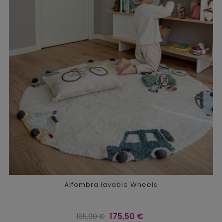
Alfombra lavable Wheels
Precio
Precio
175,50 €
195,00 €