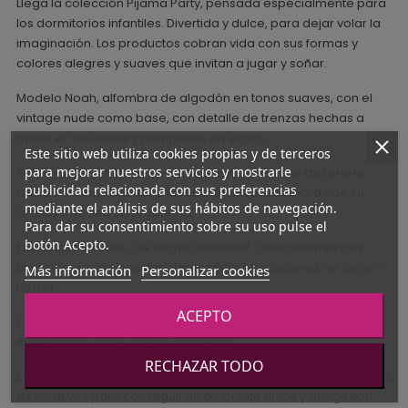
Llega la colección Pijama Party, pensada especialmente para
los dormitorios infantiles. Divertida y dulce, para dejar volar la
imaginación. Los productos cobran vida con sus formas y
colores alegres y suaves que invitan a jugar y soñar.
Modelo Noah, alfombra de algodón en tonos suaves, con el
vintage nude como base, con detalle de trenzas hechas a
mano en un lateral y pompones en el otro.
Este sitio web utiliza cookies propias y de terceros
para mejorar nuestros servicios y mostrarle
Retomando y reinventando los clásicos diseños de Lorena
publicidad relacionada con sus preferencias
Canals, y como siempre, lavable en lavadora, para que su
mediante el análisis de sus hábitos de navegación.
limpieza no sea un problema.
Para dar su consentimiento sobre su uso pulse el
botón Acepto.
Elaborada a mano, de forma artesanal. Cada alfombra es
única, por lo que pueden darse ligeras variaciones de color y
Más información
Personalizar cookies
forma.
ACEPTO
Composición: algodón natural 100% y tintes no tóxicos.
Respetuosa con el medio ambiente.
RECHAZAR TODO
Es flexible y ligera y muy fácil de combinar con otros elementos
decorativos para conseguir un ambiente único y acogedor.