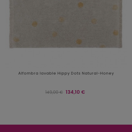
Alfombra lavable Hippy Dots Natural-Honey
Precio
Precio
134,10 €
149,00 €
regular