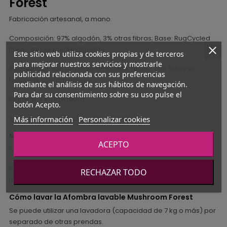
Forest
Fabricación artesanal, a mano.
Composición: 97% algodón, 3% otras fibras; Base: RugCycled
fibras, mayormente algodón
Este sitio web utiliza cookies propias y de terceros
para mejorar nuestros servicios y mostrarle
Respetuoso con el medio ambiente, teñido con tintes sin
publicidad relacionada con sus preferencias
tóxicos ni contaminantes.
mediante el análisis de sus hábitos de navegación.
Para dar su consentimiento sobre su uso pulse el
Es lavable en lavadora.
botón Acepto.
Se aconseja una base antideslizante.
Más información
Personalizar cookies
Medidas de la Alfombra lavable Mushroom Forest
ACEPTO
120 x 160 cm
CERTIFICADOS ISO 9001, ISO 14001, ISO 18001. Se cumplen todas
RECHAZAR TODO
las normas de calidad y seguridad para niños.
Cómo lavar la Afombra lavable Mushroom Forest
Se puede utilizar una lavadora (capacidad de 7 kg o más) por
separado de otras prendas.