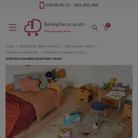
608 55 90 62
-
983 455 389
0
Buscar
Inicio
Habitacion Bebe-Infantil
Decoracion infantil
Alfombras Infantiles
Alfombras Lorena Canals
Alfombra lavable Mushroom Forest