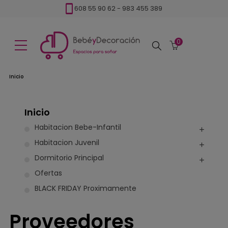
608 55 90 62
-
983 455 389
0
Buscar
Inicio
Inicio
Habitacion Bebe-Infantil
Habitacion Juvenil
Dormitorio Principal
Ofertas
BLACK FRIDAY Proximamente
Proveedores